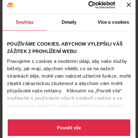
Zákazníci také často nakupují
Souhlas
Detaily
Více o cookies
POUŽÍVÁME COOKIES, ABYCHOM VYLEPŠILI VÁŠ
ZÁŽITEK Z PROHLÍŽENÍ WEBU
Pracujeme s cookies a osobními údaji, aby naše služby
běžely, jak mají, abychom věděli, co se na našich
stránkách děje, mohli vám nabízet užitečné funkce, mohli
zlepšit zákaznickou zkušenost a abychom vám mohli
přizpůsobit naše reklamy. Kliknutím na „Povolit vše“
souhlasíte s používáním všech souborů cookies a se
zpracováním osobních údajů prostřednictvím cookies.
Více informací naleznete v našich
Zásadách ochrany
osobních údajů
.
Podobné produkty
Povolit vše