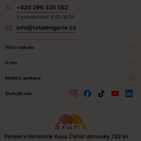
+420 296 335 552
V pracovní dny: 8:00–16:30
info@tetadrogerie.cz
Vše o nákupu
Akce a výhodné nabídky
O nás
Teta klub
O nás
Prodejny
Mobilní aplikace
Kariéra - aktuální nabídka
O e-shopu
Teta pomáhá
Sledujte nás
Obchodní podmínky
Historie
Reklamační řád
Jak chráníme osobní údaje
Nejčastější otázky
Soutěže
Pampers Harmonie Aqua Čisticí ubrousky 720 ks
Kontakty