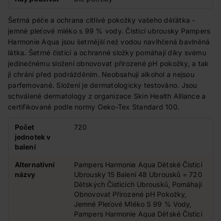
Šetrná péče a ochrana citlivé pokožky vašeho děťátka -
jemné pleťové mléko s 99 % vody. Čisticí ubrousky Pampers
Harmonie Aqua jsou šetrnější než vodou navlhčená bavlněná
látka. Šetrné čisticí a ochranné složky pomáhají díky svému
jedinečnému složení obnovovat přirozené pH pokožky, a tak
ji chrání před podrážděním. Neobsahují alkohol a nejsou
parfemované. Složení je dermatologicky testováno. Jsou
schválené dermatology z organizace Skin Health Alliance a
certifikované podle normy Oeko-Tex Standard 100.
Počet
720
jednotek v
balení
Alternativní
Pampers Harmonie Aqua Dětské Čisticí
názvy
Ubrousky 15 Balení 48 Ubrousků = 720
Dětských Čisticích Ubrousků, Pomáhají
Obnovovat Přirozené pH Pokožky,
Jemné Pleťové Mléko S 99 % Vody,
Pampers Harmonie Aqua Dětské Čisticí