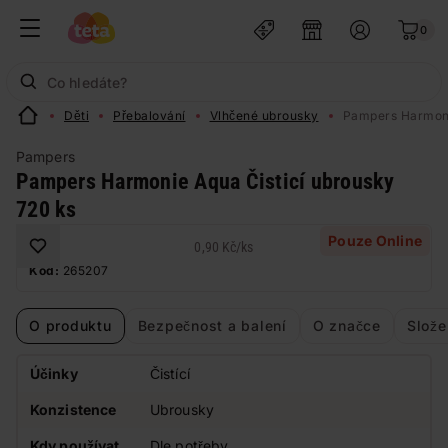
0
Děti
Přebalování
Vlhčené ubrousky
Pampers Harmoni
Pampers
Pampers Harmonie Aqua Čisticí ubrousky
720 ks
Pouze Online
0,90 Kč
/
ks
Kód:
265207
O produktu
Bezpečnost a balení
O značce
Slože
Účinky
Čistící
Konzistence
Ubrousky
Kdy používat
Dle potřeby