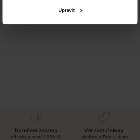
Upravit
Doručení zdarma
Věrnostní slevy
při nákupu nad 1 200 Kč
ušetřete s Teta klubem