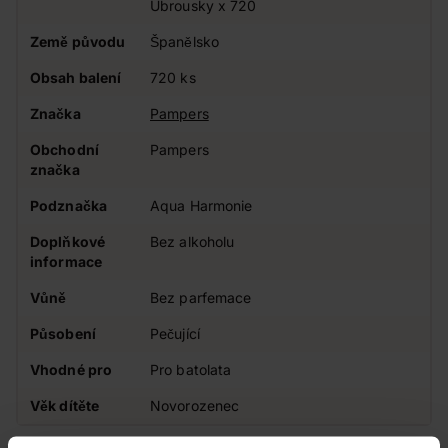
Ubrousky x 720
Země původu
Španělsko
Obsah balení
720 ks
Značka
Pampers
Obchodní
Pampers
značka
Podznačka
Aqua Harmonie
Doplňkové
Bez alkoholu
informace
Vůně
Bez parfemace
Působení
Pečující
Vhodné pro
Pro batolata
Věk dítěte
Novorozenec