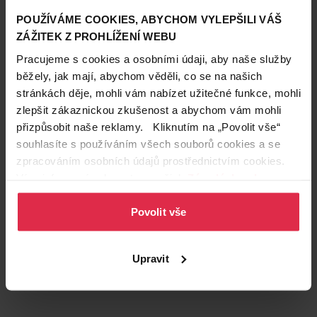
Obsah balení
120 ks
POUŽÍVÁME COOKIES, ABYCHOM VYLEPŠILI VÁŠ
Značka
Pampers
ZÁŽITEK Z PROHLÍŽENÍ WEBU
Pracujeme s cookies a osobními údaji, aby naše služby
Obchodní
Pampers
značka
běžely, jak mají, abychom věděli, co se na našich
stránkách děje, mohli vám nabízet užitečné funkce, mohli
Podznačka
Premium Care
zlepšit zákaznickou zkušenost a abychom vám mohli
Vhodné pro
Pro děti
přizpůsobit naše reklamy. Kliknutím na „Povolit vše“
souhlasíte s používáním všech souborů cookies a se
zpracováním osobních údajů prostřednictvím cookies.
Zákazníci také často nakupují
Více informací naleznete v našich
Zásadách ochrany
osobních údajů
.
Povolit vše
Upravit