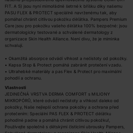
FIT. A 5) jsou nyní mimořádně šetrné k bříšku díky našemu
PASU FLEX & PROTECT speciálně navrženému tak, aby
pomáhal chránit citlivou pokožku děťátka. Pampers Premium
Care jsou pro pokožku vašeho děťátka 100% bezpečné: jsou
dermatologicky testované a schválené dermatology z
organizace Skin Health Alliance. Není divu, že je miminka
schvalují.
• Okamžitá absorpce odvádí vlhkost a nečistoty od pokožky.
• Kapsa Stop & Protect pomáhá zabránit protečení vzadu.
• Ultrahebké materiály a pas Flex & Protect pro maximální
pohodlí a ochranu.
Vlastnosti
JEDINEČNÁ VRSTVA DERMA COMFORT s MILIONY
MIKROPÓRŮ, které odvádí nečistoty a vlhkost daleko od
pokožky, Naše nejlepší ochrana pokožky a ochrana před
protečením: Speciální PAS FLEX & PROTECT děťátku
pohodlně padne a pomáhá chránit citlivou pokožku!,
Používejte společně s dětskými čisticími ubrousky Pampers,