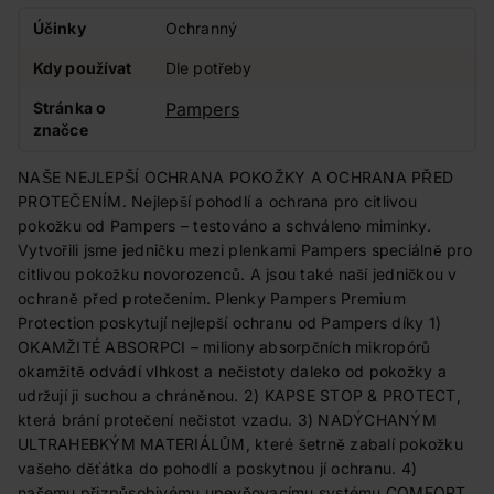
Účinky
Ochranný
Kdy používat
Dle potřeby
Stránka o
Pampers
značce
NAŠE NEJLEPŠÍ OCHRANA POKOŽKY A OCHRANA PŘED
PROTEČENÍM. Nejlepší pohodlí a ochrana pro citlivou
pokožku od Pampers – testováno a schváleno miminky.
Vytvořili jsme jedničku mezi plenkami Pampers speciálně pro
citlivou pokožku novorozenců. A jsou také naší jedničkou v
ochraně před protečením. Plenky Pampers Premium
Protection poskytují nejlepší ochranu od Pampers díky 1)
OKAMŽITÉ ABSORPCI – miliony absorpčních mikropórů
okamžitě odvádí vlhkost a nečistoty daleko od pokožky a
udržují ji suchou a chráněnou. 2) KAPSE STOP & PROTECT,
která brání protečení nečistot vzadu. 3) NADÝCHANÝM
ULTRAHEBKÝM MATERIÁLŮM, které šetrně zabalí pokožku
vašeho děťátka do pohodlí a poskytnou jí ochranu. 4)
našemu přizpůsobivému upevňovacímu systému COMFORT