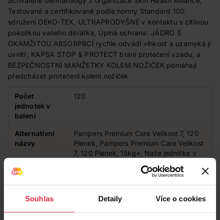
Schválené dermatology z organizace Skin Health Alliance,
Testované a certifikované podle normy Standard 100
sdružení OEKO-TEX, ULTRAPRODYŠNÉ v kontaktu s citlivou
pokožkou vašeho děťátka, Úplná ochrana: JÁDRO S
OKAMŽITOU ABSORPBCÍ rychle odvádí vlhkost a uzamyká ji
uvnitř, KAPSA STOP & PROTECT brání protečení vzadu, a
BEZPEČNOSTNÍ MANŽETKY KOLEM NOŽIČEK pomáhají
předcházet protečení kolem nožiček
Počet
120
jednotek v
balení
Alternativní
Pampers Premium Care Velikost 7, 120
názvy
Plenek, Pampers Premium Care Velikost
7, 120 Plenek, 15kg+, Naše jednička v
ochraně pokožky & před protečením
Velikost
7
pleny
Souhlas
Detaily
Více o cookies
Země původu
Španělsko