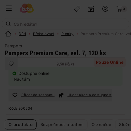
0
Děti
Přebalování
Plenky
Pampers Premium Care, vel.
Pampers
Pampers Premium Care, vel. 7, 120 ks
Pouze Online
9,58 Kč
/
ks
Dostupné online
Načítám
Přidat do seznamu
Hlídat akce a dostupnost
Kód:
300534
O produktu
Bezpečnost a balení
O značce
Slože