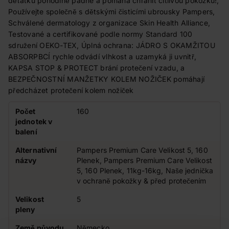
děťátku pohodlně padne a pomáhá chránit citlivou pokožku!,
Používejte společně s dětskými čisticími ubrousky Pampers,
Schválené dermatology z organizace Skin Health Alliance,
Testované a certifikované podle normy Standard 100
sdružení OEKO-TEX, Úplná ochrana: JÁDRO S OKAMŽITOU
ABSORPBCÍ rychle odvádí vlhkost a uzamyká ji uvnitř,
KAPSA STOP & PROTECT brání protečení vzadu, a
BEZPEČNOSTNÍ MANŽETKY KOLEM NOŽIČEK pomáhají
předcházet protečení kolem nožiček
Počet
160
jednotek v
balení
Alternativní
Pampers Premium Care Velikost 5, 160
názvy
Plenek, Pampers Premium Care Velikost
5, 160 Plenek, 11kg-16kg, Naše jednička
v ochraně pokožky & před protečením
Velikost
5
pleny
Země původu
Německo