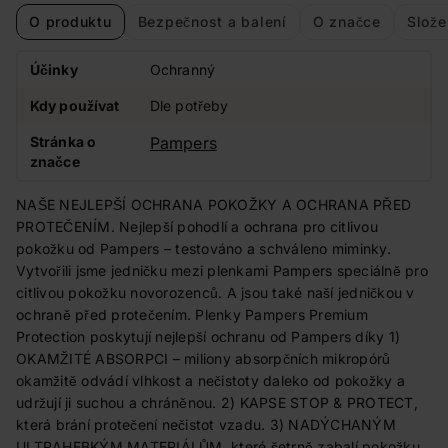
O produktu
Bezpečnost a balení
O značce
Slože
Účinky
Ochranný
Kdy používat
Dle potřeby
Stránka o
Pampers
značce
NAŠE NEJLEPŠÍ OCHRANA POKOŽKY A OCHRANA PŘED
PROTEČENÍM. Nejlepší pohodlí a ochrana pro citlivou
pokožku od Pampers – testováno a schváleno miminky.
Vytvořili jsme jedničku mezi plenkami Pampers speciálně pro
citlivou pokožku novorozenců. A jsou také naší jedničkou v
ochraně před protečením. Plenky Pampers Premium
Protection poskytují nejlepší ochranu od Pampers díky 1)
OKAMŽITÉ ABSORPCI – miliony absorpčních mikropórů
okamžitě odvádí vlhkost a nečistoty daleko od pokožky a
udržují ji suchou a chráněnou. 2) KAPSE STOP & PROTECT,
která brání protečení nečistot vzadu. 3) NADÝCHANÝM
ULTRAHEBKÝM MATERIÁLŮM, které šetrně zabalí pokožku