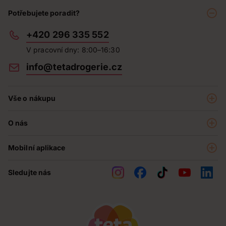
Potřebujete poradit?
+420 296 335 552
V pracovní dny: 8:00–16:30
info@tetadrogerie.cz
Vše o nákupu
Akce a výhodné nabídky
O nás
Teta klub
O nás
Prodejny
Mobilní aplikace
Kariéra - aktuální nabídka
O e-shopu
Teta pomáhá
Sledujte nás
Obchodní podmínky
Historie
Reklamační řád
Jak chráníme osobní údaje
Nejčastější otázky