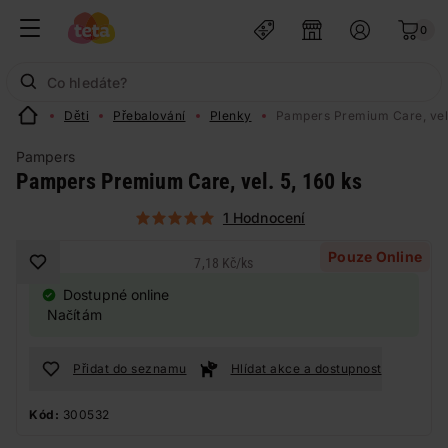
0
Děti
Přebalování
Plenky
Pampers Premium Care, vel.
Pampers
Pampers Premium Care, vel. 5, 160 ks
1 Hodnocení
Pouze Online
7,18 Kč
/
ks
Dostupné online
Načítám
Přidat do seznamu
Hlídat akce a dostupnost
Kód:
300532