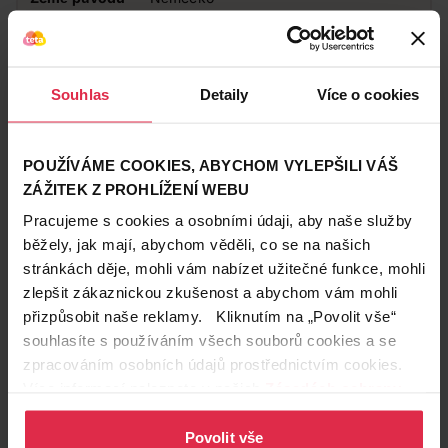
Obsah balení
160 ks
Značka
Pampers
Souhlas
Detaily
Více o cookies
Obchodní
Pampers
značka
Podznačka
Premium Care
POUŽÍVÁME COOKIES, ABYCHOM VYLEPŠILI VÁŠ
ZÁŽITEK Z PROHLÍŽENÍ WEBU
Vhodné pro
Pro děti
Pracujeme s cookies a osobními údaji, aby naše služby
běžely, jak mají, abychom věděli, co se na našich
Zákazníci také často nakupují
stránkách děje, mohli vám nabízet užitečné funkce, mohli
zlepšit zákaznickou zkušenost a abychom vám mohli
přizpůsobit naše reklamy. Kliknutím na „Povolit vše“
souhlasíte s používáním všech souborů cookies a se
zpracováním osobních údajů prostřednictvím cookies.
Více informací naleznete v našich
Zásadách ochrany
osobních údajů
.
Povolit vše