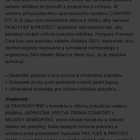
vašeho děťátka do pohodlí a poskytnou jí ochranu. 4)
našemu přizpůsobivému upevňovacímu systému COMFORT
FIT. A 5) jsou nyní mimořádně šetrné k bříšku díky našemu
PASU FLEX & PROTECT speciálně navrženému tak, aby
pomáhal chránit citlivou pokožku děťátka. Pampers Premium
Care jsou pro pokožku vašeho děťátka 100% bezpečné: jsou
dermatologicky testované a schválené dermatology z
organizace Skin Health Alliance. Není divu, že je miminka
schvalují.
• Okamžitá absorpce pro suchou a chráněnou pokožku.
• Ochranné prvky proti protečení včetně zadní kapsy.
• Ultrahebké materiály pro citlivou dětskou pokožku.
Vlastnosti
ULTRAPRODYŠNÉ v kontaktu s citlivou pokožkou vašeho
děťátka, JEDINEČNÁ VRSTVA DERMA COMFORT s
MILIONY MIKROPÓRŮ, které odvádí nečistoty a vlhkost
daleko od pokožky, Naše nejlepší ochrana pokožky a
ochrana před protečením: Speciální PAS FLEX & PROTECT