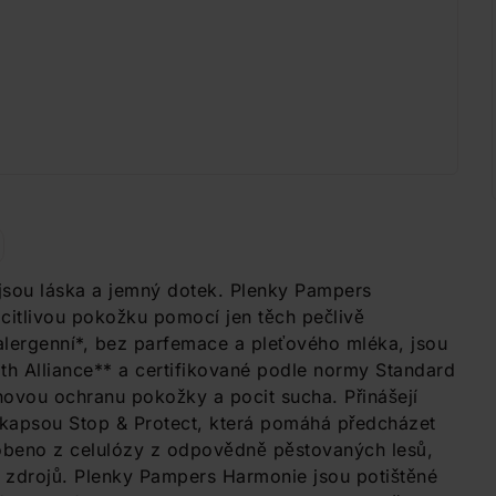
 jsou láska a jemný dotek. Plenky Pampers
 citlivou pokožku pomocí jen těch pečlivě
alergenní*, bez parfemace a pleťového mléka, jsou
th Alliance** a certifikované podle normy Standard
ovou ochranu pokožky a pocit sucha. Přinášejí
 S kapsou Stop & Protect, která pomáhá předcházet
robeno z celulózy z odpovědně pěstovaných lesů,
ch zdrojů. Plenky Pampers Harmonie jsou potištěné