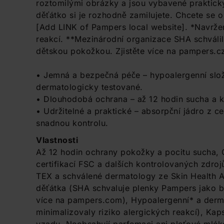
roztomilými obrázky a jsou vybavené praktick
děťátko si je rozhodně zamilujete. Chcete se 
[Add LINK of Pampers local website]. *Navržen
reakcí. **Mezinárodní organizace SHA schváli
dětskou pokožkou. Zjistěte více na pampers.c
• Jemná a bezpečná péče – hypoalergenní slo
dermatologicky testované.
• Dlouhodobá ochrana – až 12 hodin sucha a ka
• Udržitelné a praktické – absorpční jádro z ce
snadnou kontrolu.
Vlastnosti
Až 12 hodin ochrany pokožky a pocitu sucha, 
certifikací FSC a dalších kontrolovaných zdro
TEX a schválené dermatology ze Skin Health A
děťátka (SHA schvaluje plenky Pampers jako be
více na pampers.com), Hypoalergenní* a derma
minimalizovaly riziko alergických reakcí), Ka