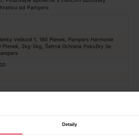
, Používejte společně s čisticími ubrousky
chranou od Pampers
enky Velikost 1, 180 Plenek, Pampers Harmonie
80 Plenek, 2kg-5kg, Šetrná Ochrana Pokožky Se
Pampers
100
Detaily