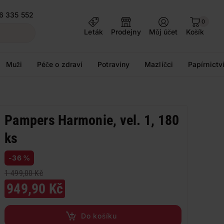
6 335 552
0
Leták
Prodejny
Můj účet
Košík
Muži
Péče o zdraví
Potraviny
Mazlíčci
Papírnictv
Pampers Harmonie, vel. 1, 180
ks
-36 %
1 499,00 Kč
949,90 Kč
Do košíku