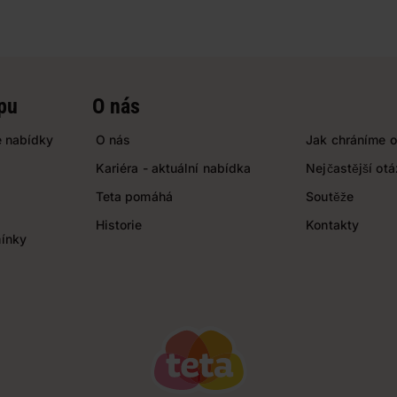
pu
O nás
 nabídky
O nás
Jak chráníme o
Kariéra - aktuální nabídka
Nejčastější ot
Teta pomáhá
Soutěže
Historie
Kontakty
ínky