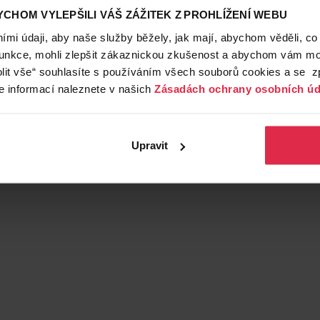
CHOM VYLEPŠILI VÁŠ ZÁŽITEK Z PROHLÍŽENÍ WEBU
mi údaji, aby naše služby běžely, jak mají, abychom věděli, co
funkce, mohli zlepšit zákaznickou zkušenost a abychom vám moh
lit vše“ souhlasíte s používáním všech souborů cookies a se 
e informací naleznete v našich
Zásadách ochrany osobních úd
Upravit