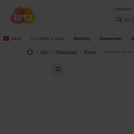
Doprava
Akce
2+1 Péče o vlasy
Novinky
Domácnost
D
Děti
Přebalování
Plenky
Pampers Harmoni