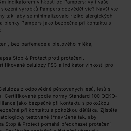
ým indikátorem vlhkosti od Pampers: vy i vaše
o složení výrobků Pampers dozvědět víc? Navštivte
y tak, aby se minimalizovalo riziko alergických
la plenky Pampers jako bezpečné při kontaktu s
z
žení, bez parfemace a pleťového mléka,
psa Stop & Protect proti protečení.
rtifikované celulózy FSC a indikátor vlhkosti pro
Celulóza z odpovědně pěstovaných lesů, lesů s
jů, Certifikované podle normy Standard 100 OEKO-
lliance jako bezpečné při kontaktu s pokožkou
zpečné při kontaktu s pokožkou děťátka. Zjistěte
tologicky testované (*navržené tak, aby
psa Stop & Protect pomáhá předcházet protečení