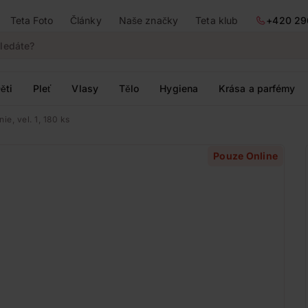
Teta Foto
Články
Naše značky
Teta klub
+420 29
ěti
Pleť
Vlasy
Tělo
Hygiena
Krása a parfémy
e, vel. 1, 180 ks
Pouze Online