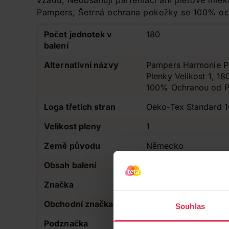
vzadu, Neobsahují parfemaci ani pleťové mléko
Pampers, Šetrná ochrana pokožky se 100% o
Počet jednotek v
180
balení
Alternativní názvy
Pampers Harmonie Pl
Plenky Velikost 1, 1
100% Ochranou od 
Loga třetích stran
Oeko-Tex Standard 
Velikost pleny
1
Země původu
Německo
Obsah balení
180 ks
Značka
Pampers
Obchodní značka
Pampers
Souhlas
Podznačka
Harmonie