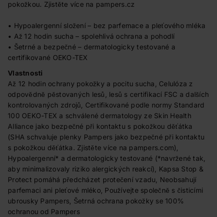
pokožkou. Zjistěte více na pampers.cz
• Hypoalergenní složení – bez parfemace a pleťového mléka
• Až 12 hodin sucha – spolehlivá ochrana a pohodlí
• Šetrné a bezpečné – dermatologicky testované a
certifikované OEKO-TEX
Vlastnosti
Až 12 hodin ochrany pokožky a pocitu sucha, Celulóza z
odpovědně pěstovaných lesů, lesů s certifikací FSC a dalších
kontrolovaných zdrojů, Certifikované podle normy Standard
100 OEKO-TEX a schválené dermatology ze Skin Health
Alliance jako bezpečné při kontaktu s pokožkou děťátka
(SHA schvaluje plenky Pampers jako bezpečné při kontaktu
s pokožkou děťátka. Zjistěte více na pampers.com),
Hypoalergenní* a dermatologicky testované (*navržené tak,
aby minimalizovaly riziko alergických reakcí), Kapsa Stop &
Protect pomáhá předcházet protečení vzadu, Neobsahují
parfemaci ani pleťové mléko, Používejte společně s čisticími
ubrousky Pampers, Šetrná ochrana pokožky se 100%
ochranou od Pampers