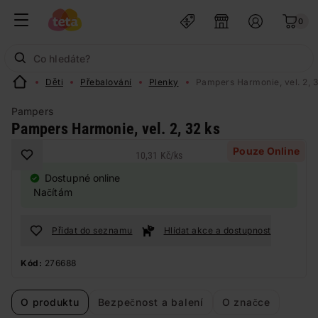
0
Děti
Přebalování
Plenky
Pampers Harmonie, vel. 2, 3
Pampers
Pampers Harmonie, vel. 2, 32 ks
Pouze Online
10,31 Kč
/
ks
Dostupné online
Načítám
Přidat do seznamu
Hlídat akce a dostupnost
Kód:
276688
O produktu
Bezpečnost a balení
O značce