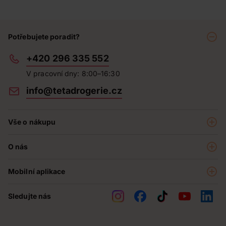
Potřebujete poradit?
+420 296 335 552
V pracovní dny: 8:00–16:30
info@tetadrogerie.cz
Vše o nákupu
Akce a výhodné nabídky
O nás
Teta klub
O nás
Prodejny
Mobilní aplikace
Kariéra - aktuální nabídka
O e-shopu
Teta pomáhá
Sledujte nás
Obchodní podmínky
Historie
Reklamační řád
Jak chráníme osobní údaje