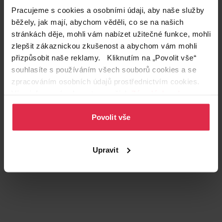
značka
Pracujeme s cookies a osobními údaji, aby naše služby
běžely, jak mají, abychom věděli, co se na našich
Podznačka
Harmonie
stránkách děje, mohli vám nabízet užitečné funkce, mohli
zlepšit zákaznickou zkušenost a abychom vám mohli
Zákazníci také často nakupují
přizpůsobit naše reklamy. Kliknutím na „Povolit vše“
souhlasíte s používáním všech souborů cookies a se
zpracováním osobních údajů prostřednictvím cookies.
Více informací naleznete v našich
Zásadách ochrany
osobních údajů
.
Povolit vše
Upravit