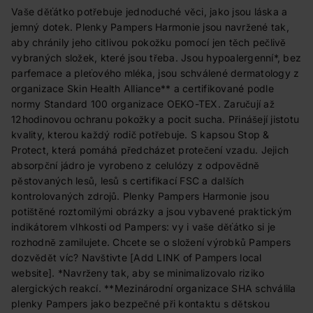
Vaše děťátko potřebuje jednoduché věci, jako jsou láska a
jemný dotek. Plenky Pampers Harmonie jsou navržené tak,
aby chránily jeho citlivou pokožku pomocí jen těch pečlivě
vybraných složek, které jsou třeba. Jsou hypoalergenní*, bez
parfemace a pleťového mléka, jsou schválené dermatology z
organizace Skin Health Alliance** a certifikované podle
normy Standard 100 organizace OEKO-TEX. Zaručují až
12hodinovou ochranu pokožky a pocit sucha. Přinášejí jistotu
kvality, kterou každý rodič potřebuje. S kapsou Stop &
Protect, která pomáhá předcházet protečení vzadu. Jejich
absorpční jádro je vyrobeno z celulózy z odpovědně
pěstovaných lesů, lesů s certifikací FSC a dalších
kontrolovaných zdrojů. Plenky Pampers Harmonie jsou
potištěné roztomilými obrázky a jsou vybavené praktickým
indikátorem vlhkosti od Pampers: vy i vaše děťátko si je
rozhodně zamilujete. Chcete se o složení výrobků Pampers
dozvědět víc? Navštivte [Add LINK of Pampers local
website]. *Navrženy tak, aby se minimalizovalo riziko
alergických reakcí. **Mezinárodní organizace SHA schválila
plenky Pampers jako bezpečné při kontaktu s dětskou