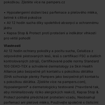
pokožkou. Zjistěte více na pampers.cz
• Hypoalergenní složení bez parfemace a pleťového mléka,
šetrné k citlivé pokožce
• Až 12 hodin sucha díky spolehlivé absorpci a ochrannému
jádru
• Kapsa Stop & Protect proti protečení a indikátor vlhkosti
pro větší pohodlí
Vlastnosti
Až 12 hodin ochrany pokožky a pocitu sucha, Celulóza z
odpovědně pěstovaných lesů, lesů s certifikací FSC a dalších
kontrolovaných zdrojů, Certifikované podle normy Standard
100 OEKO-TEX a schválené dermatology ze Skin Health
Alliance jako bezpečné při kontaktu s pokožkou děťátka
(SHA schvaluje plenky Pampers jako bezpečné při kontaktu
s pokožkou děťátka. Zjistěte více na pampers.com),
Hypoalergenní* a dermatologicky testované (*navržené tak,
aby minimalizovaly riziko alergických reakcí), Kapsa Stop &
Protect pomáhá předcházet protečení vzadu, Neobsahují
parfemaci ani pleťové mléko, Používejte společně s čisticími