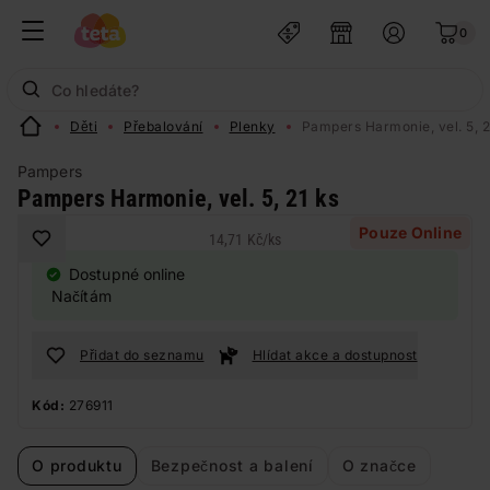
0
Děti
Přebalování
Plenky
Pampers Harmonie, vel. 5, 2
Pampers
Pampers Harmonie, vel. 5, 21 ks
Pouze Online
14,71 Kč
/
ks
Dostupné online
Načítám
Přidat do seznamu
Hlídat akce a dostupnost
Kód:
276911
O produktu
Bezpečnost a balení
O značce