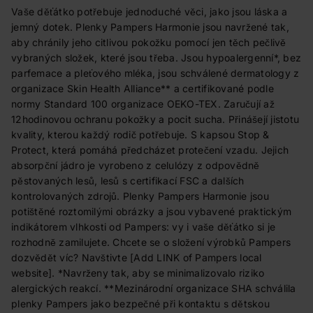
Vaše děťátko potřebuje jednoduché věci, jako jsou láska a
jemný dotek. Plenky Pampers Harmonie jsou navržené tak,
aby chránily jeho citlivou pokožku pomocí jen těch pečlivě
vybraných složek, které jsou třeba. Jsou hypoalergenní*, bez
parfemace a pleťového mléka, jsou schválené dermatology z
organizace Skin Health Alliance** a certifikované podle
normy Standard 100 organizace OEKO-TEX. Zaručují až
12hodinovou ochranu pokožky a pocit sucha. Přinášejí jistotu
kvality, kterou každý rodič potřebuje. S kapsou Stop &
Protect, která pomáhá předcházet protečení vzadu. Jejich
absorpční jádro je vyrobeno z celulózy z odpovědně
pěstovaných lesů, lesů s certifikací FSC a dalších
kontrolovaných zdrojů. Plenky Pampers Harmonie jsou
potištěné roztomilými obrázky a jsou vybavené praktickým
indikátorem vlhkosti od Pampers: vy i vaše děťátko si je
rozhodně zamilujete. Chcete se o složení výrobků Pampers
dozvědět víc? Navštivte [Add LINK of Pampers local
website]. *Navrženy tak, aby se minimalizovalo riziko
alergických reakcí. **Mezinárodní organizace SHA schválila
plenky Pampers jako bezpečné při kontaktu s dětskou