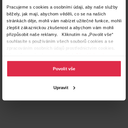
Obchodní
Pampers
značka
Pracujeme s cookies a osobními údaji, aby naše služby
běžely, jak mají, abychom věděli, co se na našich
Podznačka
Harmonie
stránkách děje, mohli vám nabízet užitečné funkce, mohli
zlepšit zákaznickou zkušenost a abychom vám mohli
Zákazníci také často nakupují
přizpůsobit naše reklamy. Kliknutím na „Povolit vše“
souhlasíte s používáním všech souborů cookies a se
zpracováním osobních údajů prostřednictvím cookies.
Více informací naleznete v našich
Zásadách ochrany
osobních údajů
.
Povolit vše
Upravit