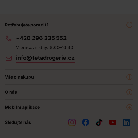
Potřebujete poradit?
+420 296 335 552
V pracovní dny: 8:00–16:30
info@tetadrogerie.cz
Vše o nákupu
Akce a výhodné nabídky
O nás
Teta klub
O nás
Prodejny
Mobilní aplikace
Kariéra - aktuální nabídka
O e-shopu
Teta pomáhá
Sledujte nás
Obchodní podmínky
Historie
Reklamační řád