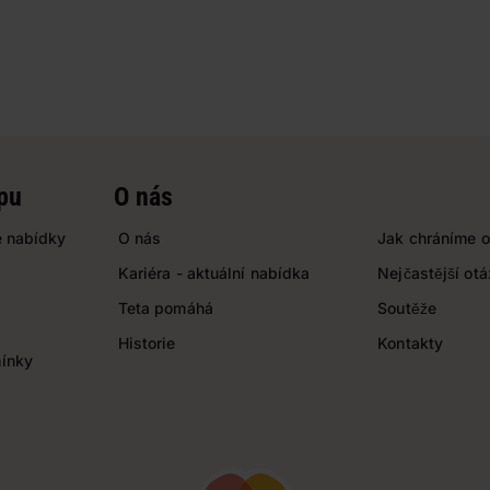
pu
O nás
 nabídky
O nás
Jak chráníme o
Kariéra - aktuální nabídka
Nejčastější ot
Teta pomáhá
Soutěže
Historie
Kontakty
ínky