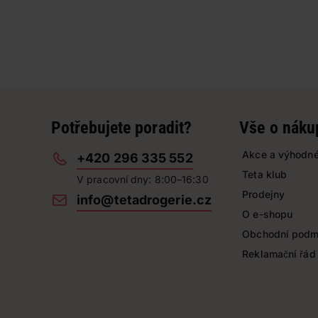
Potřebujete poradit?
Vše o náku
Akce a výhodné
+420 296 335 552
Teta klub
V pracovní dny: 8:00–16:30
Prodejny
info@tetadrogerie.cz
O e-shopu
Obchodní podm
Reklamační řád