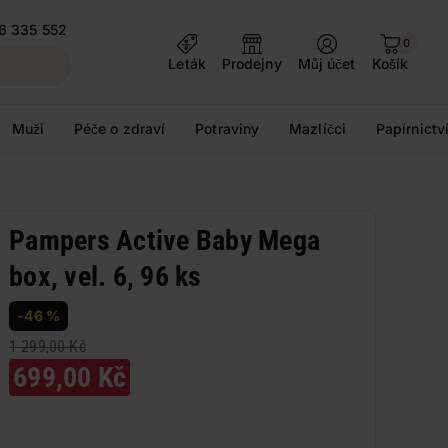
6 335 552
0
Leták
Prodejny
Můj účet
Košík
Muži
Péče o zdraví
Potraviny
Mazlíčci
Papírnictv
Pampers Active Baby Mega
box, vel. 6, 96 ks
-46 %
1 299,00 Kč
699,00 Kč