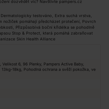
ožení dozvědět víc? Navštivte pampers.cz
 Dermatologicky testováno, Extra suchá vrstva,
em nožiček pomáhají předcházet protečení, Povrch
bkosti, Přizpůsobivá boční křidélka se pohodlně
kapsou Stop & Protect, která pomáhá zabraňovat
anizace Skin Health Alliance
 Velikost 6, 96 Plenky, Pampers Active Baby,
y, 13kg-18kg, Pohodlná ochrana a svěží pokožka, ve