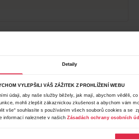
Detaily
CHOM VYLEPŠILI VÁŠ ZÁŽITEK Z PROHLÍŽENÍ WEBU
mi údaji, aby naše služby běžely, jak mají, abychom věděli, co
funkce, mohli zlepšit zákaznickou zkušenost a abychom vám moh
lit vše“ souhlasíte s používáním všech souborů cookies a se 
e informací naleznete v našich
Zásadách ochrany osobních úd