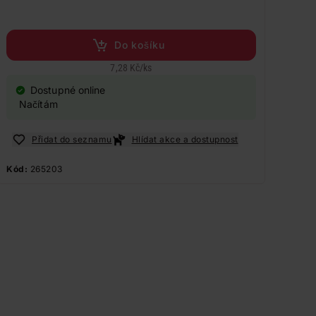
Do košíku
7,28 Kč
/
ks
Dostupné online
Načítám
Přidat do seznamu
Hlídat akce a dostupnost
Kód:
265203