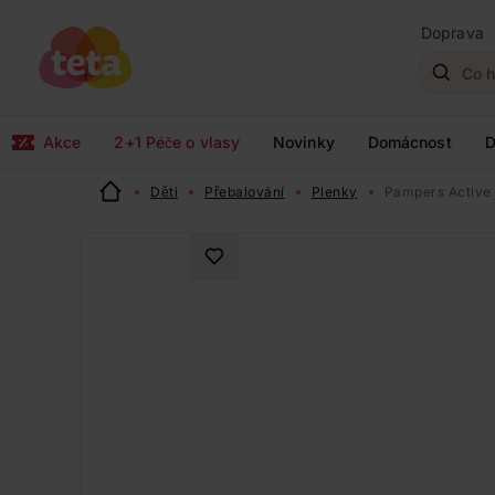
Doprava
Akce
2+1 Péče o vlasy
Novinky
Domácnost
D
Děti
Přebalování
Plenky
Pampers Active 