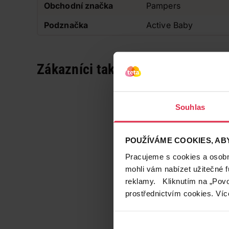
Obchodní značka
Pampers
Podznačka
Active Baby
Zákazníci také často nakupují
Souhlas
POUŽÍVÁME COOKIES, ABY
Pracujeme s cookies a osobní
mohli vám nabízet užitečné 
reklamy. Kliknutím na „Povo
prostřednictvím cookies. Víc