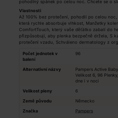
pohodlný spánek po celou noc. Chcete se o sl
Vlastnosti
Až 100% bez protečení, pohodlí po celou noc,
která rychle absorbuje vlhkost, Manžetky kol
ComfortTouch, který vaše děťátko zabalí do he
přizpůsobují, aby plenka bezpečně držela, S 
protečení vzadu, Schváleno dermatology z org
Počet jednotek v
96
balení
Alternativní názvy
Pampers Active Baby,
Velikost 6, 96 Plenk
dne i v noci
Velikost pleny
6
Země původu
Německo
Značka
Pampers