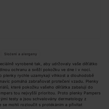
Složení a alergeny
ciálně vyrobené tak, aby udržovaly vaše děťátko
lnou ochranu a svěží pokožku ve dne i v noci.
 plenky rychle uzamykají vlhkost a dlouhodobě
t navíc pomáhá zabraňovat protečení vzadu. Plenky
riálů, které pokožku vašeho děťátka zabalují do
mpers tou nejvyšší prioritou. Proto plenky Pampers
kými testy a jsou schvalovány dermatology z
 se mohli rozloučit s protékáním a přivítat