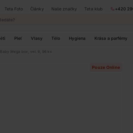
Teta Foto
Články
Naše značky
Teta klub
+420 29
ěti
Pleť
Vlasy
Tělo
Hygiena
Krása a parfémy
Baby Mega box, vel. 6, 96 ks
Pouze Online