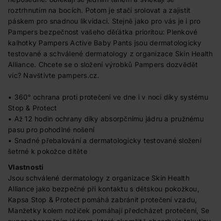
roztrhnutím na bocích. Potom je stačí srolovat a zajistit
páskem pro snadnou likvidaci. Stejně jako pro vás je i pro
Pampers bezpečnost vašeho děťátka prioritou: Plenkové
kalhotky Pampers Active Baby Pants jsou dermatologicky
testované a schválené dermatology z organizace Skin Health
Alliance. Chcete se o složení výrobků Pampers dozvědět
víc? Navštivte pampers.cz.
• 360° ochrana proti protečení ve dne i v noci díky systému
Stop & Protect
• Až 12 hodin ochrany díky absorpčnímu jádru a pružnému
pasu pro pohodlné nošení
• Snadné přebalování a dermatologicky testované složení
šetrné k pokožce dítěte
Vlastnosti
Jsou schválené dermatology z organizace Skin Health
Alliance jako bezpečné při kontaktu s dětskou pokožkou,
Kapsa Stop & Protect pomáhá zabránit protečení vzadu,
Manžetky kolem nožiček pomáhají předcházet protečení, Se