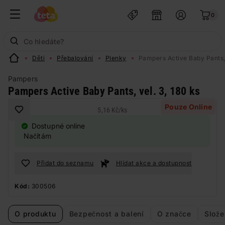
0
Děti
Přebalování
Plenky
Pampers Active Baby Pants, 
Pampers
Pampers Active Baby Pants, vel. 3, 180 ks
Pouze Online
5,16 Kč
/
ks
Dostupné online
Načítám
Přidat do seznamu
Hlídat akce a dostupnost
Kód:
300506
O produktu
Bezpečnost a balení
O značce
Slože