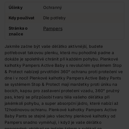
Účinky
Ochranný
Kdy používat
Dle potřeby
Stránka o
Pampers
značce
Jakmile začne být vaše děťátko aktivnější, budete
potřebovat takovou plenku, která mu pohodlně padne a
dokáže je spolehlivě chránit při každém pohybu. Plenkové
kalhotky Pampers Active Baby s revolučním systémem Stop
& Protect nabízejí prvotřídní 360° ochranu proti protečení ve
dne i v noci! Plenkové kalhotky Pampers Active Baby Pants
se systémem Stop & Protect mají manžetky proti úniku na
bocích, kapsu pro zastavení protečení vzadu, 360° pružný
pas, který se přizpůsobí tvaru těla vašeho děťátka při
jakémkoli pohybu, a super absorpční jádro, které nabízí až
12hodinovou ochranu. Plenkové kalhotky Pampers Active
Baby Pants se stejně jako všechny plenkové kalhotky od
Pampers snadno vyměňují, i když je vaše děťátko
neposedné: oblékají se jedním tahem a svlékají se