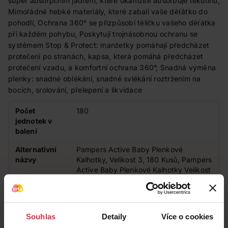
super absorpčním jádrem, které okamžitě absorbuje tekutinu,
Mimořádně hebké materiály, které zabalí vaše děťátko do
pohodlí, Ochrana 360° se přizpůsobí tělíčku vašeho děťátka
při každém pohybu, Poskytují trojnásobnou ochranu se
systémem Stop & Protect: manžetky pomáhají předcházet
protečení po stranách, kapsa, která pomáhá předcházet
protečení vzadu, a komfortní ochrana 360°, Snadná výměna
plenky: snadné oblékání, snadné svlékání roztržením na
bocích, srolování, přelepení a likvidace
Počet
180
jednotek v
balení
Alternativní
Pampers Active Baby Plenkové
názvy
Kalhotky, Velikost 3, 180 Kusů, Pampers
Active Baby Plenkové Kalhotky Velikost
3, 180 Kusů, 6kg-11kg, až 100% suchá
noc a dvojitý komfort pro pokožku
Velikost
3
Souhlas
Detaily
Více o cookies
pleny