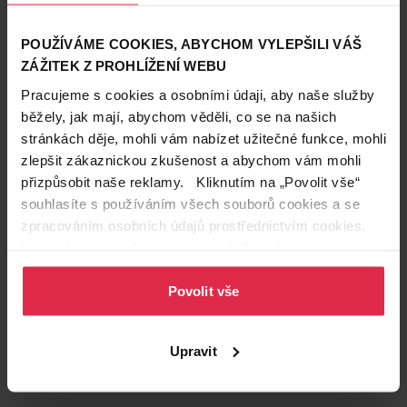
Země původu
Polsko
POUŽÍVÁME COOKIES, ABYCHOM VYLEPŠILI VÁŠ
Obsah balení
180 ks
ZÁŽITEK Z PROHLÍŽENÍ WEBU
Značka
Pampers
Pracujeme s cookies a osobními údaji, aby naše služby
Obchodní
Pampers
běžely, jak mají, abychom věděli, co se na našich
značka
stránkách děje, mohli vám nabízet užitečné funkce, mohli
zlepšit zákaznickou zkušenost a abychom vám mohli
Podznačka
Pants
přizpůsobit naše reklamy. Kliknutím na „Povolit vše“
Vhodné pro
Pro děti
souhlasíte s používáním všech souborů cookies a se
zpracováním osobních údajů prostřednictvím cookies.
Více informací naleznete v našich
Zásadách ochrany
Zákazníci také často nakupují
osobních údajů
.
Povolit vše
Upravit