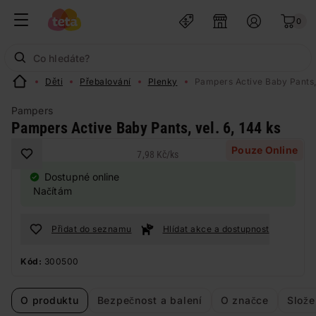
0
Děti
Přebalování
Plenky
Pampers Active Baby Pants, 
Pampers
Pampers Active Baby Pants, vel. 6, 144 ks
Pouze Online
7,98 Kč
/
ks
Dostupné online
Načítám
Přidat do seznamu
Hlídat akce a dostupnost
Kód:
300500
O produktu
Bezpečnost a balení
O značce
Slože