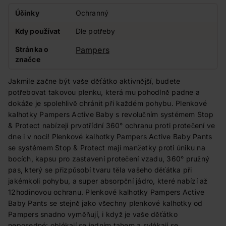
Účinky
Ochranný
Kdy používat
Dle potřeby
Stránka o
Pampers
značce
Jakmile začne být vaše děťátko aktivnější, budete
potřebovat takovou plenku, která mu pohodlně padne a
dokáže je spolehlivě chránit při každém pohybu. Plenkové
kalhotky Pampers Active Baby s revolučním systémem Stop
& Protect nabízejí prvotřídní 360° ochranu proti protečení ve
dne i v noci! Plenkové kalhotky Pampers Active Baby Pants
se systémem Stop & Protect mají manžetky proti úniku na
bocích, kapsu pro zastavení protečení vzadu, 360° pružný
pas, který se přizpůsobí tvaru těla vašeho děťátka při
jakémkoli pohybu, a super absorpční jádro, které nabízí až
12hodinovou ochranu. Plenkové kalhotky Pampers Active
Baby Pants se stejně jako všechny plenkové kalhotky od
Pampers snadno vyměňují, i když je vaše děťátko
neposedné: oblékají se jedním tahem a svlékají se