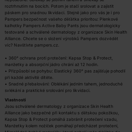
roztrhnutím na bocích. Potom je stačí srolovat a zajistit
páskem pro snadnou likvidaci. Stejně jako pro vás je i pro
Pampers bezpečnost vašeho děťátka prioritou: Plenkové
kalhotky Pampers Active Baby Pants jsou dermatologicky
testované a schválené dermatology z organizace Skin Health
Alliance. Chcete se o složení výrobků Pampers dozvědět
víc? Navštivte pampers.cz.
• 360° ochrana proti protečení: Kapsa Stop & Protect,
manžetky a absorpční jádro chrání až 12 hodin.
• Přizpůsobí se pohybu: Elastický 360° pas zajišťuje pohodlí
při každé aktivitě dítěte.
• Snadné přebalování: Oblékání jedním tahem, jednoduché
svlékání a praktické srolování pro likvidaci.
Vlastnosti
Jsou schválené dermatology z organizace Skin Health
Alliance jako bezpečné při kontaktu s dětskou pokožkou,
Kapsa Stop & Protect pomáhá zabránit protečení vzadu,
Manžetky kolem nožiček pomáhají předcházet protečení,