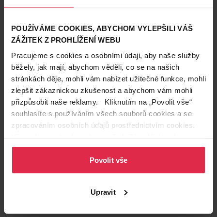
pleny
Země původu
Polsko
POUŽÍVÁME COOKIES, ABYCHOM VYLEPŠILI VÁŠ
Obsah balení
144 ks
ZÁŽITEK Z PROHLÍŽENÍ WEBU
Značka
Pampers
Pracujeme s cookies a osobními údaji, aby naše služby
běžely, jak mají, abychom věděli, co se na našich
Obchodní
Pampers
stránkách děje, mohli vám nabízet užitečné funkce, mohli
značka
zlepšit zákaznickou zkušenost a abychom vám mohli
Podznačka
Pants
přizpůsobit naše reklamy. Kliknutím na „Povolit vše“
souhlasíte s používáním všech souborů cookies a se
Vhodné pro
Pro děti
zpracováním osobních údajů prostřednictvím cookies.
Více informací naleznete v našich
Zásadách ochrany
Zákazníci také často nakupují
osobních údajů
.
Povolit vše
Upravit