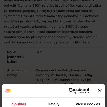
Mimořádně hebké materiály, které zabalí vaše děťátko do
pohodlí, Ochrana 360° se přizpůsobí tělíčku vašeho děťátka
při každém pohybu, Poskytují trojnásobnou ochranu se
systémem Stop & Protect: manžetky pomáhají předcházet
protečení po stranách, kapsa, která pomáhá předcházet
protečení vzadu, a komfortní ochrana 360°, Se super
absorpčním jádrem, které okamžitě absorbuje tekutinu,
Snadná výměna plenky: snadné oblékání, snadné svlékání
roztržením na bocích, srolování, přelepení a likvidace
Počet
144
jednotek v
balení
Alternativní
Pampers Active Baby Plenkové
názvy
Kalhotky Velikost 6, 144 Kusů, 13kg-
19kg, až 100% suchá noc a dvojitý
komfort pro pokožku, Pampers Active
Baby Plenkové Kalhotky, Velikost 6, 144
Kusů
Velikost
6
Souhlas
Detaily
Více o cookies