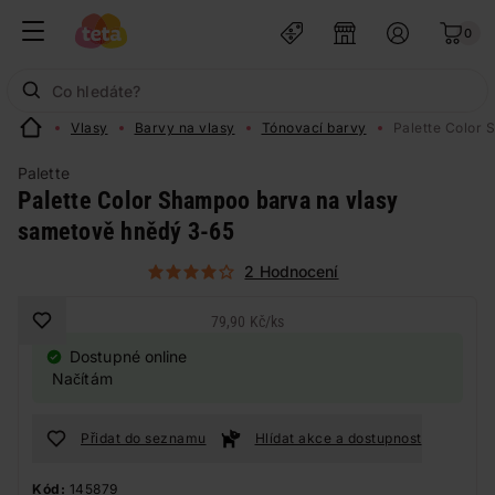
0
Vlasy
Barvy na vlasy
Tónovací barvy
Palette Color
Palette
Palette Color Shampoo barva na vlasy
sametově hnědý 3-65
2 Hodnocení
79,90 Kč
/
ks
Dostupné online
Načítám
Přidat do seznamu
Hlídat akce a dostupnost
Kód:
145879