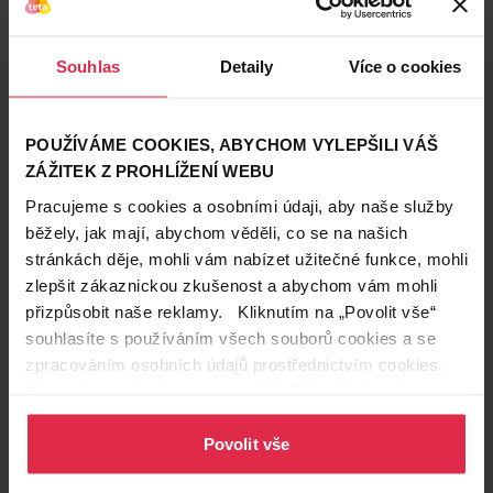
Zákazníci také často nakupují
Souhlas
Detaily
Více o cookies
POUŽÍVÁME COOKIES, ABYCHOM VYLEPŠILI VÁŠ
ZÁŽITEK Z PROHLÍŽENÍ WEBU
Pracujeme s cookies a osobními údaji, aby naše služby
běžely, jak mají, abychom věděli, co se na našich
stránkách děje, mohli vám nabízet užitečné funkce, mohli
zlepšit zákaznickou zkušenost a abychom vám mohli
přizpůsobit naše reklamy. Kliknutím na „Povolit vše“
souhlasíte s používáním všech souborů cookies a se
zpracováním osobních údajů prostřednictvím cookies.
Více informací naleznete v našich
Zásadách ochrany
osobních údajů
.
Podobné produkty
Povolit vše