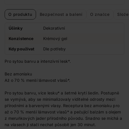
O produktu
Bezpečnost a balení
O značce
Slože
Účinky
Dekorativní
Konzistence
Krémový gel
Kdy používat
Dle potřeby
Pro sytou barvu a intenzivní lesk*.
Bez amoniaku
Až o 70 % menší lámavost vlasů*.
Pro sytou barvu, více lesku* a šetrné krytí šedin. Postupně
se vymývá, aby se minimalizovaly viditelné odrosty mezi
přírodními a barvenými vlasy. Receptura bez amoniaku pro
až o 70 % menší lámavost vlasů* a pečující balzám s olejem
z meruňkových jader přírodního původu. Snadno se míchá a
na vlasech ji stačí nechat působit jen 30 minut.