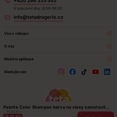
+420 296 335 552
V pracovní dny: 8:00–16:30
info@tetadrogerie.cz
Vše o nákupu
Akce a výhodné nabídky
O nás
Teta klub
O nás
Prodejny
Mobilní aplikace
Kariéra - aktuální nabídka
O e-shopu
Teta pomáhá
Sledujte nás
Obchodní podmínky
Historie
Reklamační řád
Jak chráníme osobní údaje
Nejčastější otázky
Soutěže
Palette Color Shampoo barva na vlasy sametově
Kontakty
99,90 Kč
hnědý 3-65
79,90 Kč*