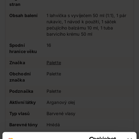
stran
Obsah balení
1 lahvička s vyvíječem 50 ml (1:1), 1 pár
rukavic, 1 návod k použití, 1 sáček
pečujícího balzámu 10 ml, 1 tuba
barvicího krému 50 ml
Spodní
16
hranice věku
Značka
Palette
Obchodní
Palette
značka
Podznačka
Palette
Aktivní látky
Arganový olej
Typ vlasů
Barvené vlasy
Barevné tóny
Hnědá