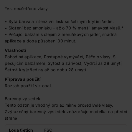
*vs. neošetřené vlasy.
• Sytá barva a intenzivní lesk se šetrným krytím šedin.
• Složení bez amoniaku – až o 70 % menší lámavost vlasů.*
• Pečující balzám s olejem z meruňkových jader, snadná
aplikace a doba působení 30 minut.
Vlastnosti
Pohodlná aplikace, Postupné vymývání, Péče o vlasy, S
pečujícím balzámem, Sytost a zářivost, Vydrží až 28 umytí,
Šetrně kryje šediny až po dobu 28 umytí
Příprava a použití
Rozsah použití viz obal.
Barevný výsledek
Tento odstín je vhodný pro až mírně prošedivělé vlasy.
Zvýrazněný barevný výsledek znázorňuje modelka na přední
straně.
Loga třetích
FSC