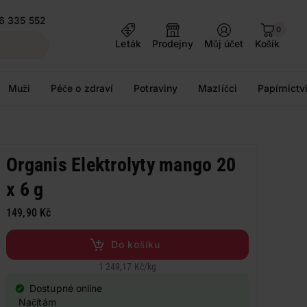
6 335 552
0
Leták
Prodejny
Můj účet
Košík
Muži
Péče o zdraví
Potraviny
Mazlíčci
Papírnictv
Organis Elektrolyty mango 20
x 6 g
149,90 Kč
Do košíku
1 249,17 Kč
/
kg
Dostupné online
Načítám