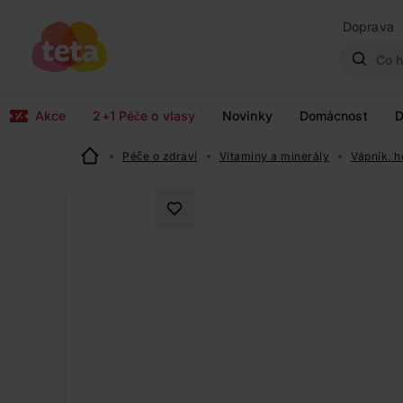
Doprava
Akce
2+1 Péče o vlasy
Novinky
Domácnost
D
Péče o zdraví
Vitaminy a minerály
Vápník, h