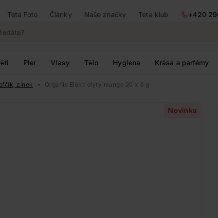
Teta Foto
Články
Naše značky
Teta klub
+420 29
ěti
Pleť
Vlasy
Tělo
Hygiena
Krása a parfémy
ořčík, zinek
Organis Elektrolyty mango 20 x 6 g
Novinka