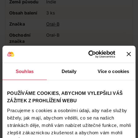
Země původu
Indie
Obsah balení
3 ks
Značka
Oral-B
Obchodní
Oral-B
značka
Podznačka
All-Round
Působení
Pečující
Souhlas
Detaily
Více o cookies
Vhodné pro
Pro dospělé
Typ kartáčku
Manuální
POUŽÍVÁME COOKIES, ABYCHOM VYLEPŠILI VÁŠ
ZÁŽITEK Z PROHLÍŽENÍ WEBU
Zákazníci také často nakupují
Pracujeme s cookies a osobními údaji, aby naše služby
běžely, jak mají, abychom věděli, co se na našich
stránkách děje, mohli vám nabízet užitečné funkce, mohli
zlepšit zákaznickou zkušenost a abychom vám mohli