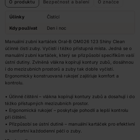
O produktu
Bezpečnost a balení
O značce
Účinky
Čistící
Kdy používat
Den i noc
Manuální zubní kartáček Oral-B OM026 123 Shiny Clean
účinně čistí zuby. Vyčistí i těžko přístupná místa. Jedná se o
manuální zubní kartáček, který se přizpůsobí specifikům vaší
ústní dutiny. Zvlněná vlákna kopírují kontury zubů, dosáhnou
i do mezizubních prostorů a zuby tak dobře vyčistí.
Ergonomicky konstruovaná rukojeť zajišťuje komfort a
kontrolu.
• Účinné čištění – vlákna kopírují kontury zubů a dosahují i do
těžko přístupných mezizubních prostor.
• Ergonomická rukojeť – poskytuje pohodlí a lepší kontrolu
při čištění.
• Přizpůsobí se ústní dutině – manuální kartáček pro efektivní
a komfortní každodenní péči o zuby.