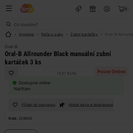
0
Hygiena
Péče o zuby
Zubní kartáčky
Oral-B Allround
Oral-B
Oral-B Allrounder Black manuální zubní
kartáček 3 ks
Pouze Online
19,97 Kč
/
ks
Dostupné online
Načítám
Přidat do seznamu
Hlídat akce a dostupnost
Kód:
229840