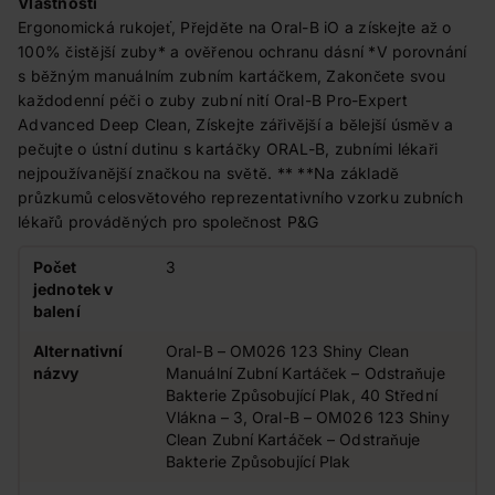
Vlastnosti
Ergonomická rukojeť, Přejděte na Oral-B iO a získejte až o
100% čistější zuby* a ověřenou ochranu dásní *V porovnání
s běžným manuálním zubním kartáčkem, Zakončete svou
každodenní péči o zuby zubní nití Oral-B Pro-Expert
Advanced Deep Clean, Získejte zářivější a bělejší úsměv a
pečujte o ústní dutinu s kartáčky ORAL-B, zubními lékaři
nejpoužívanější značkou na světě. ** **Na základě
průzkumů celosvětového reprezentativního vzorku zubních
lékařů prováděných pro společnost P&G
Počet
3
jednotek v
balení
Alternativní
Oral-B – OM026 123 Shiny Clean
názvy
Manuální Zubní Kartáček – Odstraňuje
Bakterie Způsobující Plak, 40 Střední
Vlákna – 3, Oral-B – OM026 123 Shiny
Clean Zubní Kartáček – Odstraňuje
Bakterie Způsobující Plak