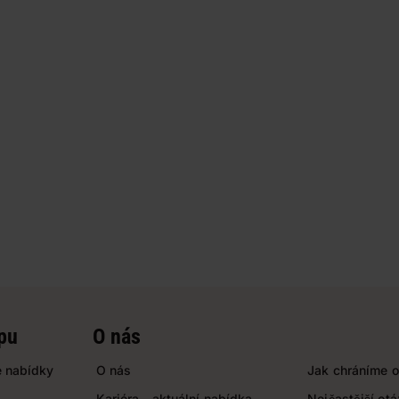
pu
O nás
 nabídky
O nás
Jak chráníme o
Kariéra - aktuální nabídka
Nejčastější ot