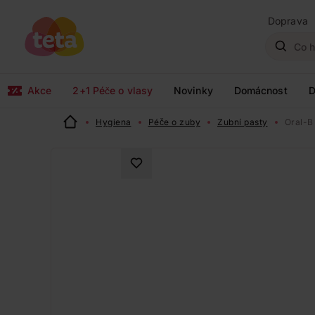
Doprava
Akce
2+1 Péče o vlasy
Novinky
Domácnost
D
Hygiena
Péče o zuby
Zubní pasty
Oral-B