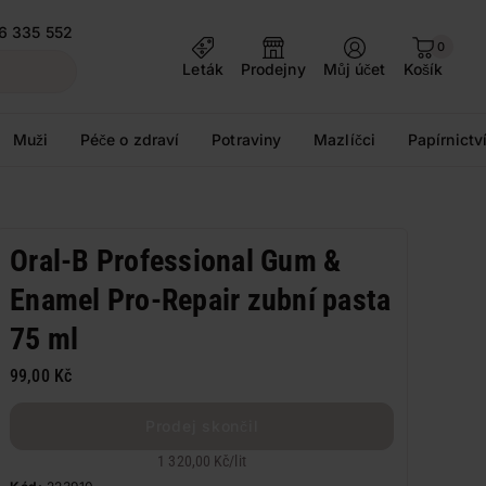
6 335 552
0
Leták
Prodejny
Můj účet
Košík
Muži
Péče o zdraví
Potraviny
Mazlíčci
Papírnictv
Oral-B Professional Gum &
Enamel Pro-Repair zubní pasta
75 ml
99,00 Kč
Prodej skončil
1 320,00 Kč
/
lit