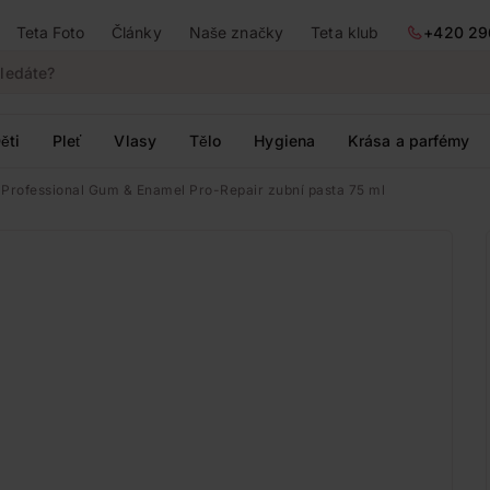
Teta Foto
Články
Naše značky
Teta klub
+420 29
ěti
Pleť
Vlasy
Tělo
Hygiena
Krása a parfémy
 Professional Gum & Enamel Pro-Repair zubní pasta 75 ml