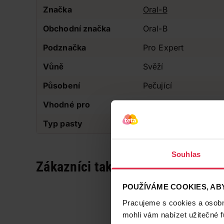
Značka
Oral-B
Obchodní značka
Oral-B
Podznačka
Pro Expert
Vůně
Svěží
Působení
Pečující
Vhodné pro
Pro dospělé
Typ pasty
Pro citlivé zuby
Souhlas
Zákazníci také často nakupují
POUŽÍVÁME COOKIES, ABY
Pracujeme s cookies a osobní
mohli vám nabízet užitečné 