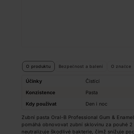
O produktu
Bezpečnost a balení
O značce
Účinky
Čistící
Konzistence
Pasta
Kdy používat
Den i noc
Zubní pasta Oral-B Professional Gum & Enamel
pomáhá obnovovat zubní sklovinu za pouhé 2 t
neutralizuje škodlivé bakterie, čímž snižuje p