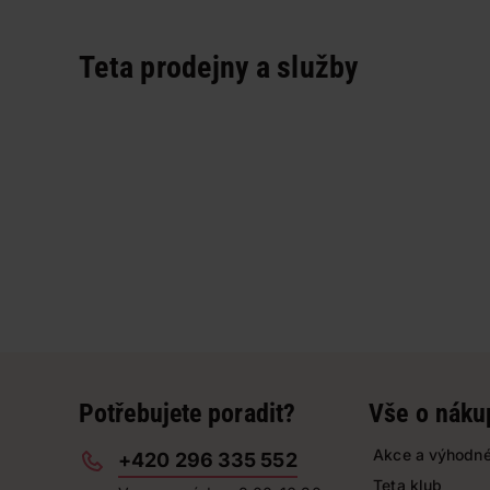
Teta prodejny a služby
Potřebujete poradit?
Vše o náku
Akce a výhodné
+420 296 335 552
Teta klub