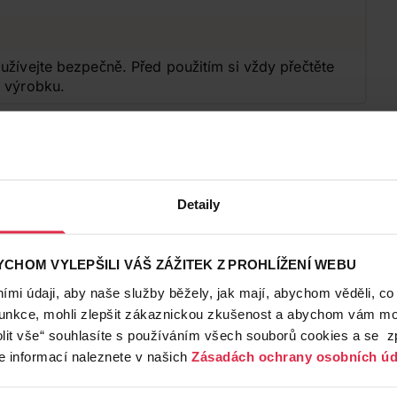
užívejte bezpečně. Před použitím si vždy přečtěte
o výrobku.
Detaily
CHOM VYLEPŠILI VÁŠ ZÁŽITEK Z PROHLÍŽENÍ WEBU
mi údaji, aby naše služby běžely, jak mají, abychom věděli, co
funkce, mohli zlepšit zákaznickou zkušenost a abychom vám moh
lit vše“ souhlasíte s používáním všech souborů cookies a se 
e informací naleznete v našich
Zásadách ochrany osobních úd