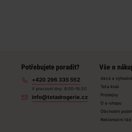
Potřebujete poradit?
Vše o náku
Akce a výhodné
+420 296 335 552
Teta klub
V pracovní dny: 8:00–16:30
Prodejny
info@tetadrogerie.cz
O e-shopu
Obchodní podm
Reklamační řád