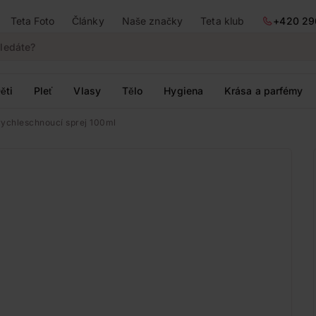
Teta Foto
Články
Naše značky
Teta klub
+420 29
ěti
Pleť
Vlasy
Tělo
Hygiena
Krása a parfémy
 rychleschnoucí sprej 100ml