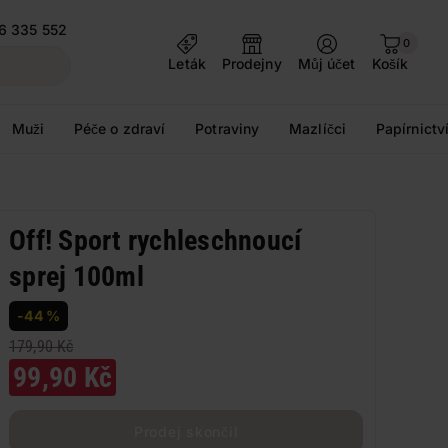
6 335 552
0
Leták
Prodejny
Můj účet
Košík
Muži
Péče o zdraví
Potraviny
Mazlíčci
Papírnictv
Off! Sport rychleschnoucí
sprej 100ml
-44 %
179,90 Kč
99,90 Kč
Prodej skončil