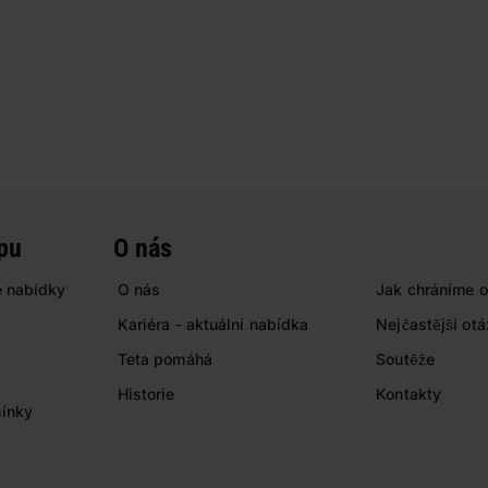
pu
O nás
 nabídky
O nás
Jak chráníme o
Kariéra - aktuální nabídka
Nejčastější ot
Teta pomáhá
Soutěže
Historie
Kontakty
ínky