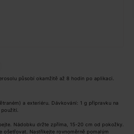
erosolu působí okamžitě až 8 hodin po aplikaci.
větraném) a exteriéru. Dávkování: 1 g přípravku na
použití.
epejte. Nádobku držte zpříma, 15-20 cm od pokožky.
e ošetřovat. Nastříkejte rovnoměrně pomalým