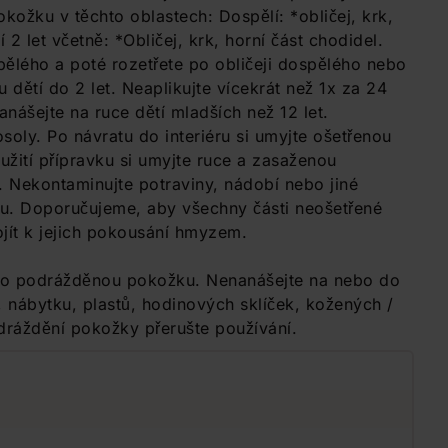
ožku v těchto oblastech: Dospělí: *obličej, krk,
í 2 let včetně: *Obličej, krk, horní část chodidel.
ospělého a poté rozetřete po obličeji dospělého nebo
 dětí do 2 let. Neaplikujte vícekrát než 1x za 24
ášejte na ruce dětí mladších než 12 let.
oly. Po návratu do interiéru si umyjte ošetřenou
žití přípravku si umyjte ruce a zasaženou
e. Nekontaminujte potraviny, nádobí nebo jiné
ktu. Doporučujeme, aby všechny části neošetřené
jít k jejich pokousání hmyzem.
ebo podrážděnou pokožku. Nenanášejte na nebo do
, nábytku, plastů, hodinových sklíček, kožených /
dráždění pokožky přerušte používání.