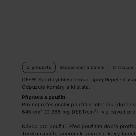
O produktu
Bezpečnost a balení
O značce
OFF!® Sport rychleschnoucí sprej Repelent v a
Odpuzuje komáry a klíšťata.
Příprava a použití
Pro neprofesionální použití v interiéru (dobře 
645 cm² (0,388 mg DEET/cm²), viz návod pro 
Návod pro použití: Před použitím dobře protř
Trysku namiřte směrem k povrchu, který budet