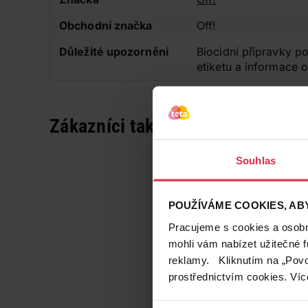
Obchodní značka
Off!
Důležité upozornění
Biocidní přípravky po
etiketu a informace 
Zákazníci také často nakupují
Souhlas
POUŽÍVÁME COOKIES, ABY
Pracujeme s cookies a osobní
mohli vám nabízet užitečné 
reklamy. Kliknutím na „Povo
prostřednictvím cookies. Víc