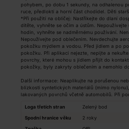
pohybem, po dobu 1 sekundy, na odhalenou pok
ruce, předloktí a horní část chodidel. Děti starš
*Při použití na obličej: Nastříkejte do dlaní d
dítěte, vyhněte se očím a ústům. Nepoužívejte u
hodin, vyhněte se nadměrnému používání. Nenan
Nepoužívejte pod oblečením. Nevdechujte aeros
pokožku mýdlem a vodou. Před jídlem a po pou
pokožku. Při aplikaci nejezte, nepijte a nekuřt
povrchy, které mohou s jídlem přijít do konta
pokožky, byly zakryty oblečením a nemohlo do
Další informace: Neaplikujte na porušenou n
blízkosti syntetických materiálů (mimo nylonu)
lakovaných povrchů včetně automobilů. Při po
Loga třetích stran
Zelený bod
Spodní hranice věku
2 roky
Značka
Off!