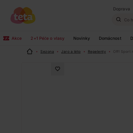
Doprava
Akce
2+1 Péče o vlasy
Novinky
Domácnost
D
Sezona
Jaro a léto
Repelenty
Off! Sport