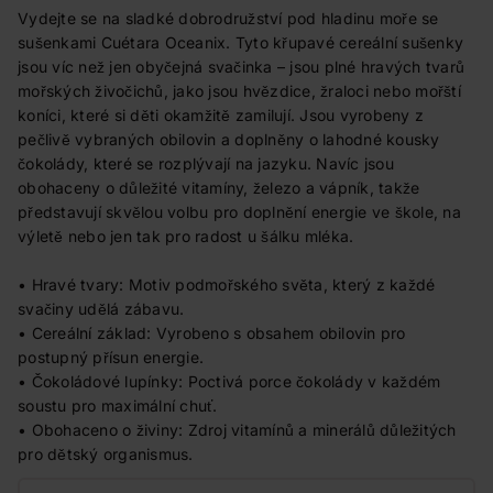
Vydejte se na sladké dobrodružství pod hladinu moře se
sušenkami Cuétara Oceanix. Tyto křupavé cereální sušenky
jsou víc než jen obyčejná svačinka – jsou plné hravých tvarů
mořských živočichů, jako jsou hvězdice, žraloci nebo mořští
koníci, které si děti okamžitě zamilují. Jsou vyrobeny z
pečlivě vybraných obilovin a doplněny o lahodné kousky
čokolády, které se rozplývají na jazyku. Navíc jsou
obohaceny o důležité vitamíny, železo a vápník, takže
představují skvělou volbu pro doplnění energie ve škole, na
výletě nebo jen tak pro radost u šálku mléka.
• Hravé tvary: Motiv podmořského světa, který z každé
svačiny udělá zábavu.
• Cereální základ: Vyrobeno s obsahem obilovin pro
postupný přísun energie.
• Čokoládové lupínky: Poctivá porce čokolády v každém
soustu pro maximální chuť.
• Obohaceno o živiny: Zdroj vitamínů a minerálů důležitých
pro dětský organismus.