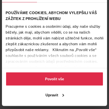
POUŽÍVÁME COOKIES, ABYCHOM VYLEPŠILI VÁŠ
ZÁŽITEK Z PROHLÍŽENÍ WEBU
Pracujeme s cookies a osobními údaji, aby naše služby
běžely, jak mají, abychom věděli, co se na našich
stránkách děje, mohli vám nabízet užitečné funkce, mohli
zlepšit zákaznickou zkušenost a abychom vám mohli
přizpůsobit naše reklamy. Kliknutím na „Povolit vše“
Podobné produkty
souhlasíte s používáním všech souborů cookies a se
zpracováním osobních údajů prostřednictvím cookies.
Více informací naleznete v našich
Zásadách ochrany
osobních údajů
.
Povolit vše
Upravit