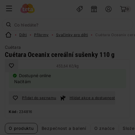
0
Děti
Příkrmy
Svačinky pro děti
Cuétara Oceanix cere
Cuétara
Cuétara Oceanix cereální sušenky 110 g
453,64 Kč
/
kg
Dostupné online
Načítám
Přidat do seznamu
Hlídat akce a dostupnost
Kód:
234816
O produktu
Bezpečnost a balení
O značce
Slože