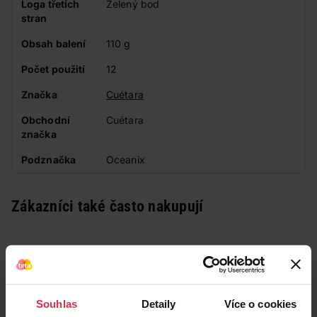
Loga třetích
Zelený bod
stran
Obsah balení
110 g
Počet použití
12
Značka
Cuétara
Obchodní
Cuétara
značka
Podznačka
Oceanix
Zákazníci také často nakupují
Souhlas
Detaily
Více o cookies