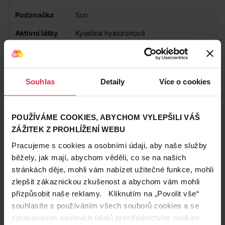
Podznačka
Sun
Aktivní látky
Kyselina hyaluronová
Doplňkové
Dermatologicky testováno
informace
Působení
Pečující
Souhlas
Detaily
Více o cookies
Vhodné pro
Pro dospělé
POUŽÍVÁME COOKIES, ABYCHOM VYLEPŠILI VÁŠ
Zákazníci také často nakupují
ZÁŽITEK Z PROHLÍŽENÍ WEBU
Pracujeme s cookies a osobními údaji, aby naše služby
běžely, jak mají, abychom věděli, co se na našich
stránkách děje, mohli vám nabízet užitečné funkce, mohli
zlepšit zákaznickou zkušenost a abychom vám mohli
přizpůsobit naše reklamy. Kliknutím na „Povolit vše“
souhlasíte s používáním všech souborů cookies a se
zpracováním osobních údajů prostřednictvím cookies.