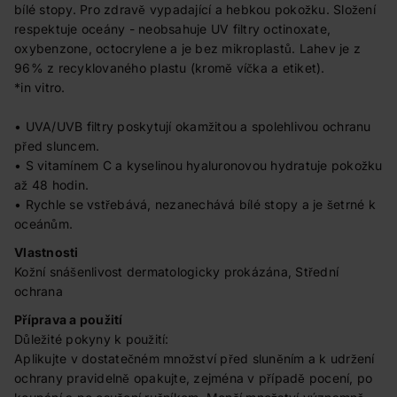
bílé stopy. Pro zdravě vypadající a hebkou pokožku. Složení
respektuje oceány - neobsahuje UV filtry octinoxate,
oxybenzone, octocrylene a je bez mikroplastů. Lahev je z
96% z recyklovaného plastu (kromě víčka a etiket).
*in vitro.
• UVA/UVB filtry poskytují okamžitou a spolehlivou ochranu
před sluncem.
• S vitamínem C a kyselinou hyaluronovou hydratuje pokožku
až 48 hodin.
• Rychle se vstřebává, nezanechává bílé stopy a je šetrné k
oceánům.
Vlastnosti
Kožní snášenlivost dermatologicky prokázána, Střední
ochrana
Příprava a použití
Důležité pokyny k použití:
Aplikujte v dostatečném množství před sluněním a k udržení
ochrany pravidelně opakujte, zejména v případě pocení, po