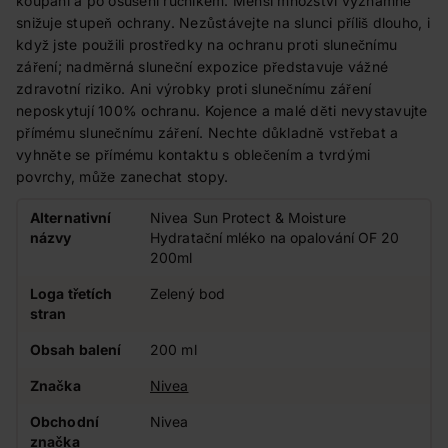
koupání a po osušení ručníkem. Menší množství významně
snižuje stupeň ochrany. Nezůstávejte na slunci příliš dlouho, i
když jste použili prostředky na ochranu proti slunečnímu
záření; nadměrná sluneční expozice představuje vážné
zdravotní riziko. Ani výrobky proti slunečnímu záření
neposkytují 100% ochranu. Kojence a malé děti nevystavujte
přímému slunečnímu záření. Nechte důkladně vstřebat a
vyhněte se přímému kontaktu s oblečením a tvrdými
povrchy, může zanechat stopy.
Alternativní
Nivea Sun Protect & Moisture
názvy
Hydratační mléko na opalování OF 20
200ml
Loga třetích
Zelený bod
stran
Obsah balení
200 ml
Značka
Nivea
Obchodní
Nivea
značka