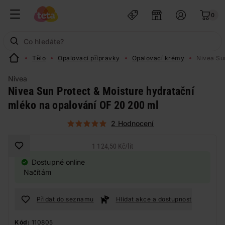
0
Tělo
Opalovací přípravky
Opalovací krémy
Nivea Su
Nivea
Nivea Sun Protect & Moisture hydratační
mléko na opalování OF 20 200 ml
2 Hodnocení
1 124,50 Kč
/
lit
Dostupné online
Načítám
Přidat do seznamu
Hlídat akce a dostupnost
Kód:
110805