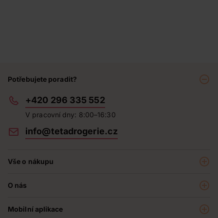
Potřebujete poradit?
+420 296 335 552
V pracovní dny: 8:00–16:30
info@tetadrogerie.cz
Vše o nákupu
Akce a výhodné nabídky
O nás
Teta klub
O nás
Prodejny
Mobilní aplikace
Kariéra - aktuální nabídka