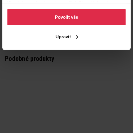
Více informací naleznete v našich
Zásadách ochrany
osobních údajů
.
Povolit vše
Upravit
Podobné produkty