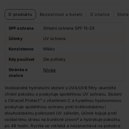
O produktu
Bezpečnost a balení
O značce
Slože
SPF ochrana
Střední ochrana SPF 15-29
Účinky
UV ochrana
Konzistence
Mléko
Kdy používat
Dle potřeby
Stránka o
Nivea
značce
Voděodolné hydratační složení s UVA/UVB filtry okamžitě
chrání pokožku a poskytuje spolehlivou UV ochranu. Složení
s Citracell Protect™ s vitamínem C a kyselinou hyaluronovou
poskytuje spolehlivou ochranu proti krátkodobému i
dlouhodobému poškození UV zářením, účinně bojuje proti
oxidačnímu stresu na buněčné úrovni* a hydratuje pokožku
po 48 hodin. Rychle se vstřebá a nezanechává na pokožce