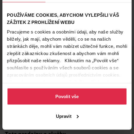
POUŽÍVÁME COOKIES, ABYCHOM VYLEPŠILI VÁŠ
ZÁŽITEK Z PROHLÍŽENÍ WEBU
Pracujeme s cookies a osobními údaji, aby naše služby
běžely, jak mají, abychom věděli, co se na našich
stránkách děje, mohli vám nabízet užitečné funkce, mohli
zlepšit zákaznickou zkušenost a abychom vám mohli
přizpůsobit naše reklamy. Kliknutím na „Povolit vše“
souhlasíte s používáním všech souborů cookies a se
Doručení zdarma
Věrnostní slevy
zpracováním osobních údajů prostřednictvím cookies.
při nákupu nad 1 200 Kč
ušetřete s Teta klubem
Více informací naleznete v našich
Zásadách ochrany
osobních údajů
.
Povolit vše
Vyzvednutí na
Široká síť prodejen
prodejně
přes 500 prodejen po
celé ČR.
už do 60 minut.
Upravit