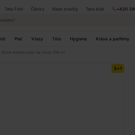
Teta Foto
Články
Naše značky
Teta klub
+420 29
ěti
Pleť
Vlasy
Tělo
Hygiena
Krása a parfémy
 Shine Kondicionér na vlasy 200 ml
2+1