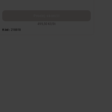
Prodej skončil
499,50 Kč
/
lit
Kód:
218818