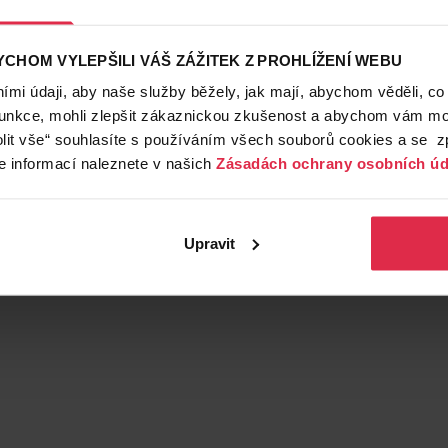
CHOM VYLEPŠILI VÁŠ ZÁŽITEK Z PROHLÍŽENÍ WEBU
mi údaji, aby naše služby běžely, jak mají, abychom věděli, co
funkce, mohli zlepšit zákaznickou zkušenost a abychom vám moh
lit vše“ souhlasíte s používáním všech souborů cookies a se 
e informací naleznete v našich
Zásadách ochrany osobních úd
Upravit