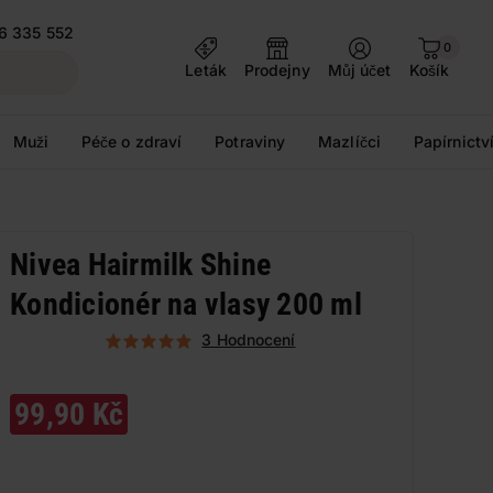
6 335 552
0
Leták
Prodejny
Můj účet
Košík
Muži
Péče o zdraví
Potraviny
Mazlíčci
Papírnictv
Nivea Hairmilk Shine
Kondicionér na vlasy 200 ml
3 Hodnocení
99,90 Kč