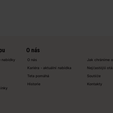
pu
O nás
 nabídky
O nás
Jak chráníme o
Kariéra - aktuální nabídka
Nejčastější ot
Teta pomáhá
Soutěže
Historie
Kontakty
ínky