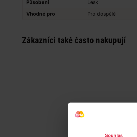
Působení
Lesk
Vhodné pro
Pro dospělé
Zákazníci také často nakupují
Souhlas