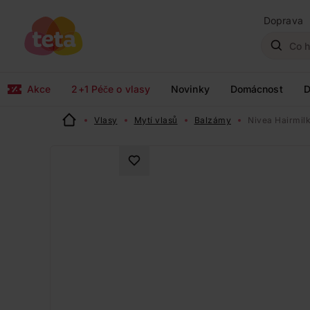
Doprava
Akce
2+1 Péče o vlasy
Novinky
Domácnost
D
Vlasy
Mytí vlasů
Balzámy
Nivea Hairmilk