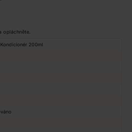
a opláchněte.
e Kondicionér 200ml
ováno