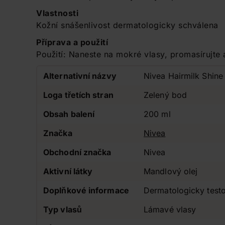
Vlastnosti
Kožní snášenlivost dermatologicky schválena
Příprava a použití
Použití: Naneste na mokré vlasy, promasírujte 
Alternativní názvy
Nivea Hairmilk Shin
Loga třetích stran
Zelený bod
Obsah balení
200 ml
Značka
Nivea
Obchodní značka
Nivea
Aktivní látky
Mandlový olej
Doplňkové informace
Dermatologicky test
Typ vlasů
Lámavé vlasy