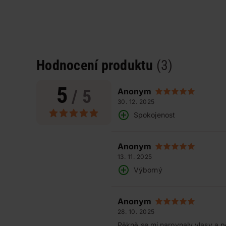
Hodnocení produktu
(3)
5
/ 5
Anonym
30. 12. 2025
Spokojenost
Anonym
13. 11. 2025
Výborný
Anonym
28. 10. 2025
Pěkně se mi narovnaly vlasy a pě