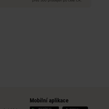
přes 500 prodejen po celé ČR.
Mobilní aplikace