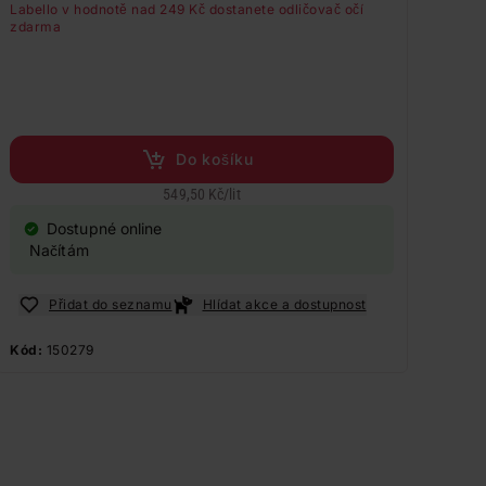
Labello v hodnotě nad 249 Kč dostanete odličovač očí
zdarma
Do košíku
549,50 Kč
/
lit
Dostupné online
Načítám
Přidat do seznamu
Hlídat akce a dostupnost
Kód:
150279