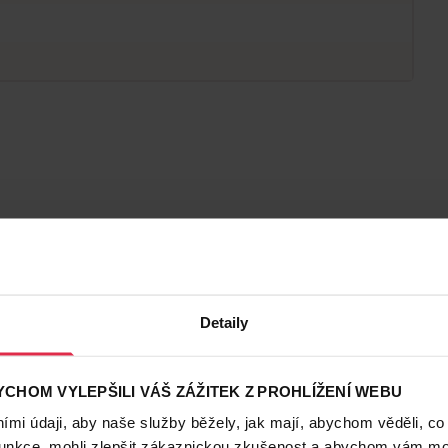
Detaily
CHOM VYLEPŠILI VÁŠ ZÁŽITEK Z PROHLÍŽENÍ WEBU
mi údaji, aby naše služby běžely, jak mají, abychom věděli, co
funkce, mohli zlepšit zákaznickou zkušenost a abychom vám moh