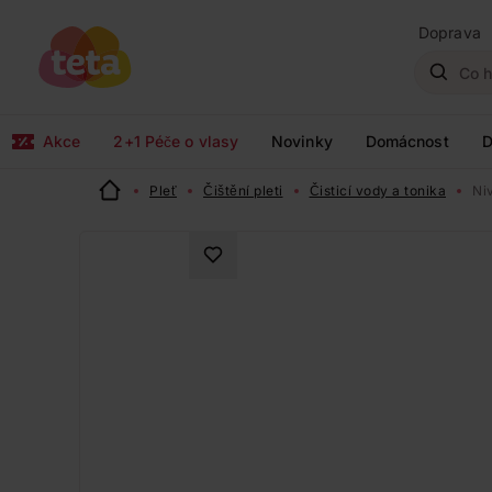
Doprava
Akce
2+1 Péče o vlasy
Novinky
Domácnost
D
Pleť
Čištění pleti
Čisticí vody a tonika
Niv