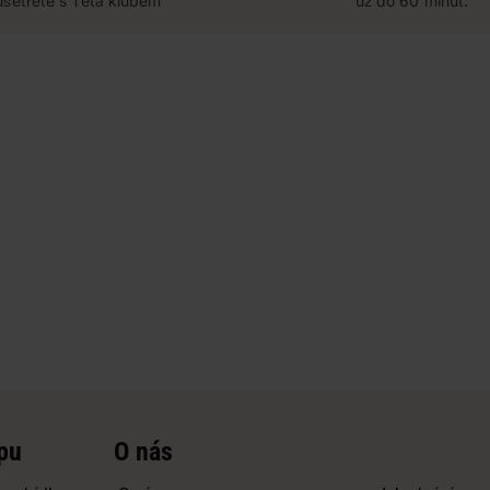
ušetřete s Teta klubem
už do 60 minut.
pu
O nás