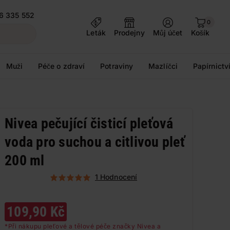
6 335 552
0
Leták
Prodejny
Můj účet
Košík
Muži
Péče o zdraví
Potraviny
Mazlíčci
Papírnictv
Nivea pečující čisticí pleťová
voda pro suchou a citlivou pleť
200 ml
1 Hodnocení
109,90 Kč
*Při nákupu pleťové a tělové péče značky Nivea a