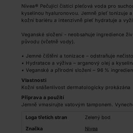
Nivea® Pečující čisticí pleťová voda pro sucho
kyselinou hyaluronovou. Jemně pleť tonizuje a
kožní bariéru a intenzivně pleť hydratuje a vyži
Veganské složení - neobsahuje ingredience živ
původu (včetně vody).
• Jemné čištění a tonizace – odstraňuje nečist
• Hydratace a výživa – arganový olej a kyselin
• Veganské a přírodní složení – 96 % ingredie
Vlastnosti
Kožní snášenlivost dermatologicky prokázána
Příprava a použití
Jemně vmasírujte vatovým tamponem. Vynechej
Loga třetích stran
Zelený bod
Značka
Nivea