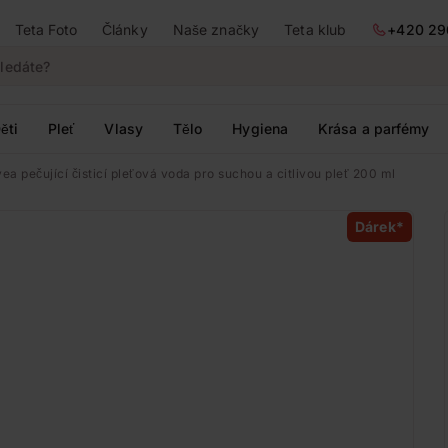
Teta Foto
Články
Naše značky
Teta klub
+420 29
ěti
Pleť
Vlasy
Tělo
Hygiena
Krása a parfémy
ea pečující čisticí pleťová voda pro suchou a citlivou pleť 200 ml
Dárek*