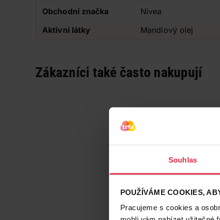
Obchodní značka
Nivea
Aktivní látky
Mandlový olej
Zákazníci také často nakupují
Souhlas
POUŽÍVÁME COOKIES, ABY
Pracujeme s cookies a osobní
mohli vám nabízet užitečné 