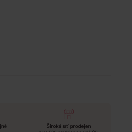
jně
Široká síť prodejen