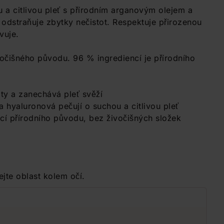
u a citlivou pleť s přírodním arganovým olejem a
 odstraňuje zbytky nečistot. Respektuje přirozenou
vuje.
očišného původu. 96 % ingrediencí je přírodního
oty a zanechává pleť svěží
a hyaluronová pečují o suchou a citlivou pleť
ncí přírodního původu, bez živočišných složek
te oblast kolem očí.