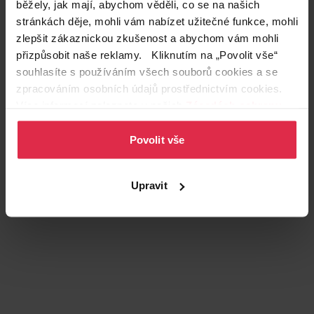
běžely, jak mají, abychom věděli, co se na našich
stránkách děje, mohli vám nabízet užitečné funkce, mohli
zlepšit zákaznickou zkušenost a abychom vám mohli
přizpůsobit naše reklamy. Kliknutím na „Povolit vše“
souhlasíte s používáním všech souborů cookies a se
zpracováním osobních údajů prostřednictvím cookies.
Podobné produkty
Více informací naleznete v našich
Zásadách ochrany
osobních údajů
.
Povolit vše
Upravit