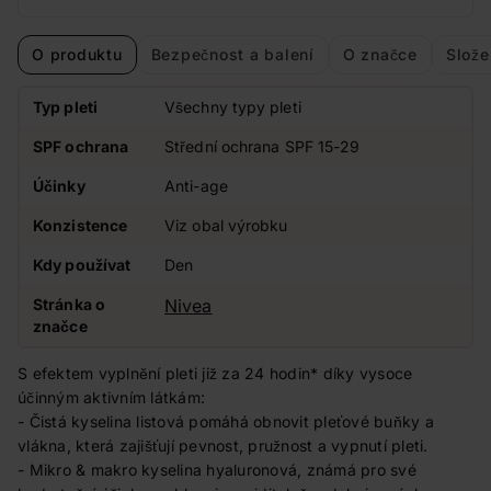
O produktu
Bezpečnost a balení
O značce
Slože
Typ pleti
Všechny typy pleti
SPF ochrana
Střední ochrana SPF 15-29
Účinky
Anti-age
Konzistence
Viz obal výrobku
Kdy používat
Den
Stránka o
Nivea
značce
S efektem vyplnění pleti již za 24 hodin* díky vysoce
účinným aktivním látkám:
- Čistá kyselina listová pomáhá obnovit pleťové buňky a
vlákna, která zajišťují pevnost, pružnost a vypnutí pleti.
- Mikro & makro kyselina hyaluronová, známá pro své