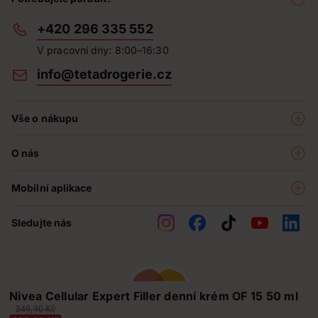
+420 296 335 552
V pracovní dny: 8:00–16:30
info@tetadrogerie.cz
Vše o nákupu
Akce a výhodné nabídky
O nás
Teta klub
O nás
Prodejny
Mobilní aplikace
Kariéra - aktuální nabídka
O e-shopu
Teta pomáhá
Sledujte nás
Obchodní podmínky
Historie
Reklamační řád
Jak chráníme osobní údaje
Nejčastější otázky
Nivea Cellular Expert Filler denní krém OF 15 50 ml
Soutěže
349,90 Kč