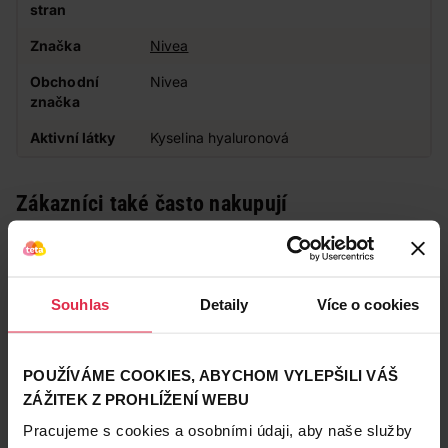
stran
Značka
Nivea
Obchodní
Nivea
značka
Aktivní látky
Kyselina hyaluronová
Zákazníci také často nakupují
Souhlas
Detaily
Více o cookies
POUŽÍVÁME COOKIES, ABYCHOM VYLEPŠILI VÁŠ
ZÁŽITEK Z PROHLÍŽENÍ WEBU
Pracujeme s cookies a osobními údaji, aby naše služby