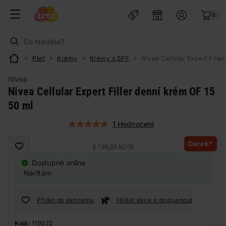
0
Pleť
Krémy
Krémy s SPF
Nivea Cellular Expert Fille
Nivea
Nivea Cellular Expert Filler denní krém OF 15
50 ml
1 Hodnocení
Dárek*
4 798,00 Kč
/
lit
Dostupné online
Načítám
Přidat do seznamu
Hlídat akce a dostupnost
Kód:
119022