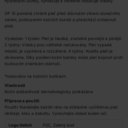
hydratační účinky, vyhlazuje a viditelně redukuje vrásky.
OF 15 pomáhá chránit pleť před stárnutím vlivem slunečního
záření, poškozením kožních buněk a předchází ochabnutí
pleti.
Výsledek: 1 týden: Pleť je hladká, znatelně pevnější a plnější.
2 týdny: Vrásky jsou viditelně redukovány. Pleť vypadá
mladší, je vyplněná a rozzářená. 4 týdny: Kvalita pleti je
obnovena. Díky posílení kožní bariéry může pleť bojovat proti
budoucím známkám stárnutí.
*testováno na kožních buňkách.
Vlastnosti
Kožní snášenlivost dermatologicky prokázána
Příprava a použití
Použití: Nanášejte každé ráno na důkladně vyčištěnou pleť
obličeje, krku a dekoltu. Vynechejte oblast kolem očí.
Loga třetích
FSC, Zelený bod