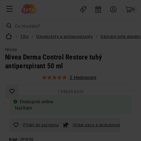
0
Tělo
Deodoranty a antiperspiranty
Dámské tuhé deodor
Nivea
Nivea Derma Control Restore tuhý
antiperspirant 50 ml
2 Hodnocení
1 998,00 Kč
/
lit
Dostupné online
Načítám
Přidat do seznamu
Hlídat akce a dostupnost
Kód:
291930