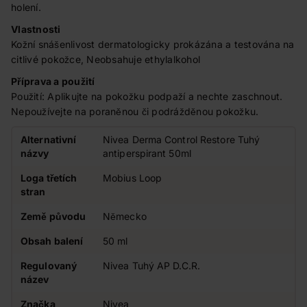
holení.
Vlastnosti
Kožní snášenlivost dermatologicky prokázána a testována na
citlivé pokožce, Neobsahuje ethylalkohol
Příprava a použití
Použití: Aplikujte na pokožku podpaží a nechte zaschnout.
Nepoužívejte na poraněnou či podrážděnou pokožku.
Alternativní
Nivea Derma Control Restore Tuhý
názvy
antiperspirant 50ml
Loga třetích
Mobius Loop
stran
Země původu
Německo
Obsah balení
50 ml
Regulovaný
Nivea Tuhý AP D.C.R.
název
Značka
Nivea