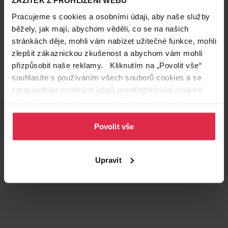
ZÁŽITEK Z PROHLÍŽENÍ WEBU
Pracujeme s cookies a osobními údaji, aby naše služby
běžely, jak mají, abychom věděli, co se na našich
stránkách děje, mohli vám nabízet užitečné funkce, mohli
zlepšit zákaznickou zkušenost a abychom vám mohli
přizpůsobit naše reklamy. Kliknutím na „Povolit vše“
souhlasíte s používáním všech souborů cookies a se
Podobné produkty
zpracováním osobních údajů prostřednictvím cookies.
Více informací naleznete v našich
Zásadách ochrany
osobních údajů
.
Povolit vše
Upravit