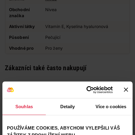
Obchodní
Nivea
značka
Aktivní látky
Vitamin E, Kyselina hyaluronová
Působení
Pečující
Vhodné pro
Pro ženy
Zákazníci také často nakupují
Souhlas
Detaily
Více o cookies
POUŽÍVÁME COOKIES, ABYCHOM VYLEPŠILI VÁŠ