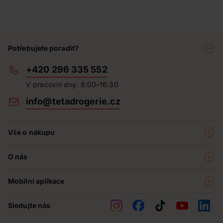
Potřebujete poradit?
+420 296 335 552
V pracovní dny: 8:00–16:30
info@tetadrogerie.cz
Vše o nákupu
Akce a výhodné nabídky
O nás
Teta klub
O nás
Prodejny
Mobilní aplikace
Kariéra - aktuální nabídka
O e-shopu
Teta pomáhá
Sledujte nás
Obchodní podmínky
Historie
Reklamační řád