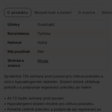
O produktu
Bezpečnost a balení
O značce
Slože
Účinky
Osvěžující
Konzistence
Tyčinka
Hutnost
Hutný
Kdy používat
Den
Stránka o
Nivea
značce
Spolehlivá 72h ochrana proti pocení pro citlivou pokožku s
vůní s hypoalergenním složením. Složení účinně zklidňuje
pokožku a podporuje regeneraci pokožky po holení.
• Až 72 hodin ochrany proti pocení.
• Hypoalergenní složení vhodné pro citlivou pokožku.
• Pomáhá zklidnit pokožku a podporuje její regeneraci po