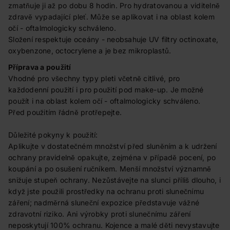
zmatňuje ji až po dobu 8 hodin. Pro hydratovanou a viditelně
zdravě vypadající pleť. Může se aplikovat i na oblast kolem
očí - oftalmologicky schváleno.
Složení respektuje oceány - neobsahuje UV filtry octinoxate,
oxybenzone, octocrylene a je bez mikroplastů.
Příprava a použití
Vhodné pro všechny typy pleti včetně citlivé, pro
každodenní použití i pro použití pod make-up. Je možné
použít i na oblast kolem očí - oftalmologicky schváleno.
Před použitím řádně protřepejte.
Důležité pokyny k použití:
Aplikujte v dostatečném množství před sluněním a k udržení
ochrany pravidelně opakujte, zejména v případě pocení, po
koupání a po osušení ručníkem. Menší množství významně
snižuje stupeň ochrany. Nezůstávejte na slunci příliš dlouho, i
když jste použili prostředky na ochranu proti slunečnímu
záření; nadměrná sluneční expozice představuje vážné
zdravotní riziko. Ani výrobky proti slunečnímu záření
neposkytují 100% ochranu. Kojence a malé děti nevystavujte