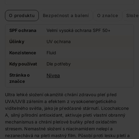
O produktu
Bezpečnost a balení
O značce
Slože
SPF ochrana
Velmi vysoká ochrana SPF 50+
Účinky
UV ochrana
Konzistence
Fluid
Kdy používat
Dle potřeby
Stránka o
Nivea
značce
Ultra lehké složení okamžitě chrání zdravou pleť před
UVA/UVB zářením a efektem z vysokoenergetického
viditelného světla, jako je předčasné stárnutí. Licochalcone
A, silný přírodní antioxidant, aktivuje pleti vlastní obranný
mechanismus a chrání pleťové buňky před oxidačním
stresem. Nemastné složení s niacinamidem nelepí a
nezanechává na pleti mastný film. Působí proti lesku pleti a