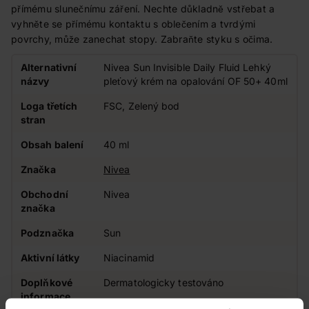
přímému slunečnímu záření. Nechte důkladně vstřebat a
vyhněte se přímému kontaktu s oblečením a tvrdými
povrchy, může zanechat stopy. Zabraňte styku s očima.
Alternativní
Nivea Sun Invisible Daily Fluid Lehký
názvy
pleťový krém na opalování OF 50+ 40ml
Loga třetích
FSC, Zelený bod
stran
Obsah balení
40 ml
Značka
Nivea
Obchodní
Nivea
značka
Podznačka
Sun
Aktivní látky
Niacinamid
Doplňkové
Dermatologicky testováno
informace