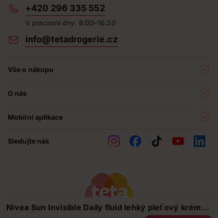
+420 296 335 552
V pracovní dny: 8:00–16:30
info@tetadrogerie.cz
Vše o nákupu
Akce a výhodné nabídky
O nás
Teta klub
O nás
Prodejny
Mobilní aplikace
Kariéra - aktuální nabídka
O e-shopu
Teta pomáhá
Sledujte nás
Obchodní podmínky
Historie
Reklamační řád
Jak chráníme osobní údaje
Nejčastější otázky
Soutěže
Nivea Sun Invisible Daily fluid lehký pleťový krém
Kontakty