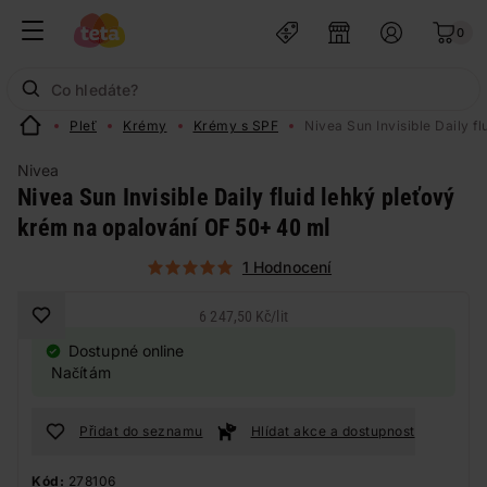
0
Pleť
Krémy
Krémy s SPF
Nivea Sun Invisible Daily 
Nivea
Nivea Sun Invisible Daily fluid lehký pleťový
krém na opalování OF 50+ 40 ml
1 Hodnocení
6 247,50 Kč
/
lit
Dostupné online
Načítám
Přidat do seznamu
Hlídat akce a dostupnost
Kód:
278106