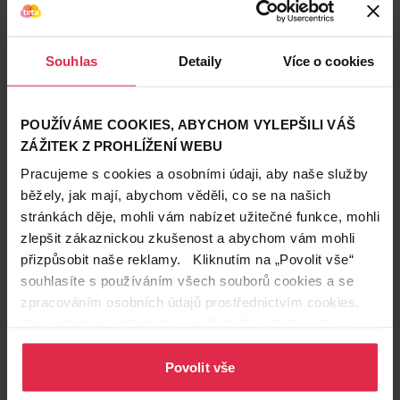
Působení
Pečující
Vhodné pro
Pro dospělé
Souhlas
Detaily
Více o cookies
Zákazníci také často nakupují
POUŽÍVÁME COOKIES, ABYCHOM VYLEPŠILI VÁŠ
ZÁŽITEK Z PROHLÍŽENÍ WEBU
Pracujeme s cookies a osobními údaji, aby naše služby
běžely, jak mají, abychom věděli, co se na našich
stránkách děje, mohli vám nabízet užitečné funkce, mohli
zlepšit zákaznickou zkušenost a abychom vám mohli
přizpůsobit naše reklamy. Kliknutím na „Povolit vše“
souhlasíte s používáním všech souborů cookies a se
zpracováním osobních údajů prostřednictvím cookies.
Více informací naleznete v našich
Zásadách ochrany
osobních údajů
.
Povolit vše