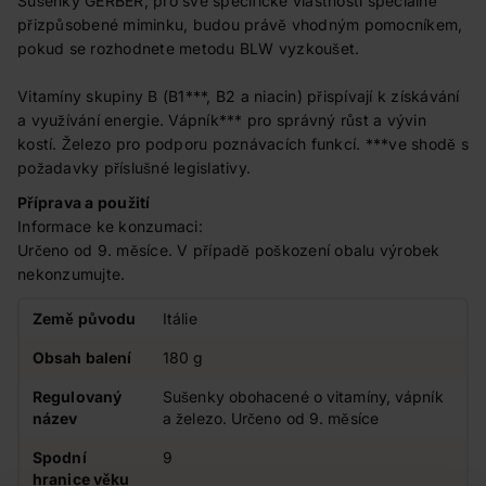
Sušenky GERBER, pro své specifické vlastnosti speciálně
přizpůsobené miminku, budou právě vhodným pomocníkem,
pokud se rozhodnete metodu BLW vyzkoušet.
Vitamíny skupiny B (B1***, B2 a niacin) přispívají k získávání
a využívání energie. Vápník*** pro správný růst a vývin
kostí. Železo pro podporu poznávacích funkcí. ***ve shodě s
požadavky příslušné legislativy.
Příprava a použití
Informace ke konzumaci:
Určeno od 9. měsíce. V případě poškození obalu výrobek
nekonzumujte.
Země původu
Itálie
Obsah balení
180 g
Regulovaný
Sušenky obohacené o vitamíny, vápník
název
a železo. Určeno od 9. měsíce
Spodní
9
hranice věku