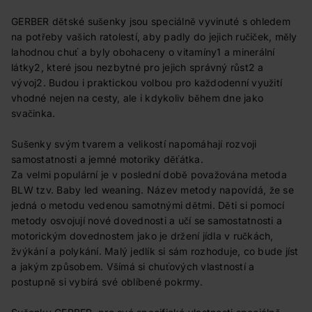
GERBER dětské sušenky jsou speciálně vyvinuté s ohledem
na potřeby vašich ratolestí, aby padly do jejich ručiček, měly
lahodnou chuť a byly obohaceny o vitamíny1 a minerální
látky2, které jsou nezbytné pro jejich správný růst2 a
vývoj2. Budou i praktickou volbou pro každodenní využití
vhodné nejen na cesty, ale i kdykoliv během dne jako
svačinka.
Sušenky svým tvarem a velikostí napomáhají rozvoji
samostatnosti a jemné motoriky děťátka.
Za velmi populární je v poslední době považována metoda
BLW tzv. Baby led weaning. Název metody napovídá, že se
jedná o metodu vedenou samotnými dětmi. Děti si pomocí
metody osvojují nové dovednosti a učí se samostatnosti a
motorickým dovednostem jako je držení jídla v ručkách,
žvýkání a polykání. Malý jedlík si sám rozhoduje, co bude jíst
a jakým způsobem. Všímá si chuťových vlastností a
postupně si vybírá své oblíbené pokrmy.