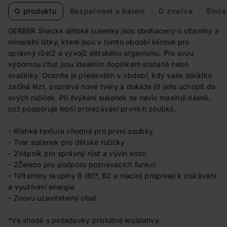
O produktu
Bezpečnost a balení
O značce
Slože
GERBER Snacks dětské sušenky jsou obohaceny o vitamíny a
minerální látky, které jsou v tomto období klíčové pro
správný růst2 a vývoj2 dětského organismu. Pro svou
výbornou chuť jsou ideálním doplňkem snídaně nebo
svačinky. Oceníte je především v období, kdy vaše děťátko
začíná lézt, poznává nové tvary a dokáže již jídlo uchopit do
svých ručiček. Při žvýkání sušenek se navíc masírují dásně,
což podporuje lepší prořezávání prvních zoubků.
- Křehká textura vhodná pro první zoubky
- Tvar sušenek pro dětské ručičky
- 2Vápník pro správný růst a vývin kostí
- 2Železo pro podporu poznávacích funkcí
- 1Vitamíny skupiny B (B1*, B2 a niacin) přispívají k získávání
a využívání energie
- Znovu uzavíratelný obal
*Ve shodě s požadavky příslušné legislativy.