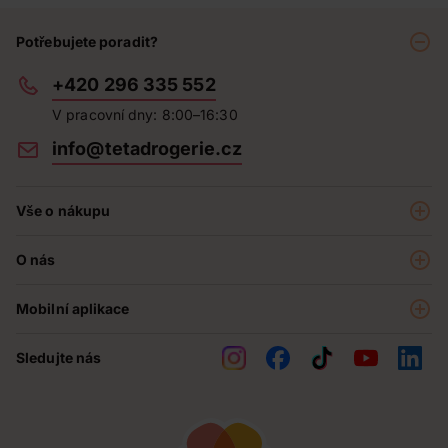
Potřebujete poradit?
+420 296 335 552
V pracovní dny: 8:00–16:30
info@tetadrogerie.cz
Vše o nákupu
Akce a výhodné nabídky
O nás
Teta klub
O nás
Prodejny
Mobilní aplikace
Kariéra - aktuální nabídka
O e-shopu
Teta pomáhá
Sledujte nás
Obchodní podmínky
Historie
Reklamační řád
Jak chráníme osobní údaje
Nejčastější otázky