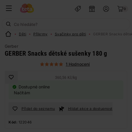
0
Děti
Příkrmy
Svačinky pro děti
GERBER Snacks dětsk
Gerber
GERBER Snacks dětské sušenky 180 g
1 Hodnocení
360,56 Kč
/
kg
Dostupné online
Načítám
Přidat do seznamu
Hlídat akce a dostupnost
Kód:
122046