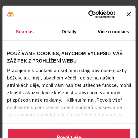
Značka
Gerber
Obchodní
GERBER
značka
Souhlas
Detaily
Více o cookies
Zákazníci také často nakupují
POUŽÍVÁME COOKIES, ABYCHOM VYLEPŠILI VÁŠ
ZÁŽITEK Z PROHLÍŽENÍ WEBU
Pracujeme s cookies a osobními údaji, aby naše služby
běžely, jak mají, abychom věděli, co se na našich
stránkách děje, mohli vám nabízet užitečné funkce, mohli
zlepšit zákaznickou zkušenost a abychom vám mohli
přizpůsobit naše reklamy. Kliknutím na „Povolit vše“
souhlasíte s používáním všech souborů cookies a se
zpracováním osobních údajů prostřednictvím cookies.
Více informací naleznete v našich
Zásadách ochrany
osobních údajů
.
Povolit vše