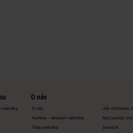
pu
O nás
 nabídky
O nás
Jak chráníme o
Kariéra - aktuální nabídka
Nejčastější ot
Teta pomáhá
Soutěže