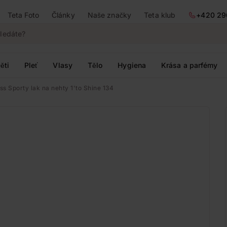
Teta Foto
Články
Naše značky
Teta klub
+420 29
ěti
Pleť
Vlasy
Tělo
Hygiena
Krása a parfémy
ss Sporty lak na nehty 1'to Shine 134