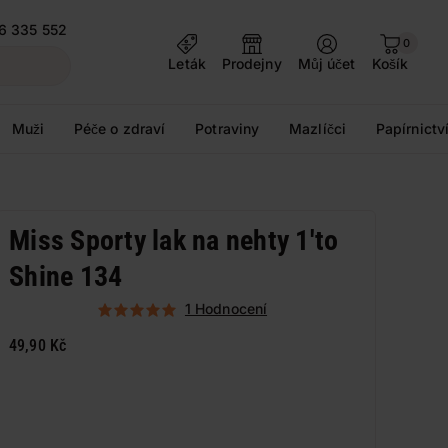
6 335 552
0
Leták
Prodejny
Můj účet
Košík
Muži
Péče o zdraví
Potraviny
Mazlíčci
Papírnictv
Miss Sporty lak na nehty 1'to
Shine 134
1 Hodnocení
49,90 Kč