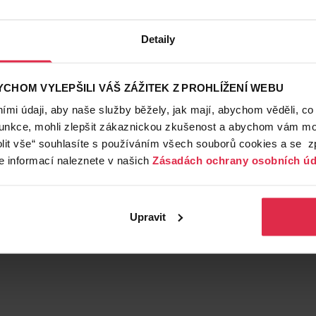
Detaily
CHOM VYLEPŠILI VÁŠ ZÁŽITEK Z PROHLÍŽENÍ WEBU
mi údaji, aby naše služby běžely, jak mají, abychom věděli, co
funkce, mohli zlepšit zákaznickou zkušenost a abychom vám moh
lit vše“ souhlasíte s používáním všech souborů cookies a se 
e informací naleznete v našich
Zásadách ochrany osobních úd
Upravit