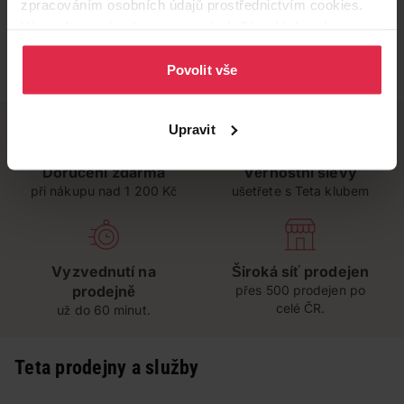
zpracováním osobních údajů prostřednictvím cookies.
Více informací naleznete v našich
Zásadách ochrany
osobních údajů
.
Povolit vše
Upravit
Doručení zdarma
Věrnostní slevy
při nákupu nad 1 200 Kč
ušetřete s Teta klubem
Vyzvednutí na
Široká síť prodejen
prodejně
přes 500 prodejen po
celé ČR.
už do 60 minut.
Teta prodejny a služby