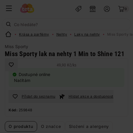
0
Krása a parfémy
Nehty
Laky na nehty
Miss Sporty la
Miss Sporty
Miss Sporty lak na nehty 1 Min to Shine 121
49,90 Kč
/
ks
Dostupné online
Načítám
Přidat do seznamu
Hlídat akce a dostupnost
Kód:
259848
O produktu
O značce
Složení a alergeny