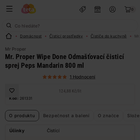
0
Domácnost
Čisticí prostředky
Čističe do kuchyně
Mr
Mr Proper
Mr. Proper Wipe Done Odmašťovací čisticí
sprej Peps Mandarin 800 ml
1 Hodnocení
124,88 Kč
/
lit
Kód:
261331
O produktu
Bezpečnost a balení
O značce
Slože
Účinky
Čistící