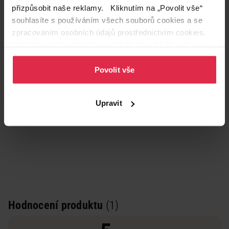
Podobné produkty
přizpůsobit naše reklamy. Kliknutím na „Povolit vše“
souhlasíte s používáním všech souborů cookies a se
zpracováním osobních údajů prostřednictvím cookies.
Více informací naleznete v našich
Zásadách ochrany
osobních údajů
.
Povolit vše
Upravit
Hodnocení produktu
(1)