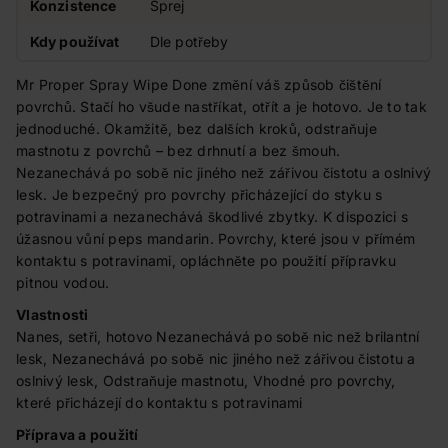
Konzistence
Sprej
Kdy používat
Dle potřeby
Mr Proper Spray Wipe Done změní váš způsob čištění
povrchů. Stačí ho všude nastříkat, otřít a je hotovo. Je to tak
jednoduché. Okamžitě, bez dalších kroků, odstraňuje
mastnotu z povrchů – bez drhnutí a bez šmouh.
Nezanechává po sobě nic jiného než zářivou čistotu a oslnivý
lesk. Je bezpečný pro povrchy přicházející do styku s
potravinami a nezanechává škodlivé zbytky. K dispozici s
úžasnou vůní peps mandarin. Povrchy, které jsou v přímém
kontaktu s potravinami, opláchněte po použití přípravku
pitnou vodou.
Vlastnosti
Nanes, setři, hotovo Nezanechává po sobě nic než brilantní
lesk, Nezanechává po sobě nic jiného než zářivou čistotu a
oslnivý lesk, Odstraňuje mastnotu, Vhodné pro povrchy,
které přicházejí do kontaktu s potravinami
Příprava a použití