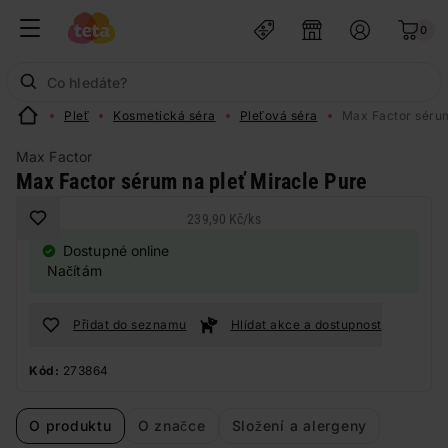
0
Pleť
Kosmetická séra
Pleťová séra
Max Factor sérum
Max Factor
Max Factor sérum na pleť Miracle Pure
239,90 Kč
/
ks
Dostupné online
Načítám
Přidat do seznamu
Hlídat akce a dostupnost
Kód:
273864
O produktu
O značce
Složení a alergeny