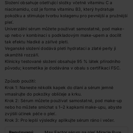
Složení obsahuje ošetřující složky včetně vitaminu C a
niacinamidu, což je forma vitaminu B3, který hydratuje
pokožku a stimuluje tvorbu kolagenu pro pevnější a pružnější
pleť.
Univerzální sérum můžete používat samostatně, pod make-
up nebo v kombinaci s podkladovým make-upem a docílit
tak efektu hladké a zářivé pleti.
Veganské složení dodává pleti hydrataci a zlaté perly ji
okamžitě rozzáří.
Klinicky testované složení obsahuje 95 % látek přírodního
původu; kosmetika je dodávána v obalu s certifikací FSC.
Způsob použití:
Krok 1: Naneste několik kapek do dlaní a sérum jemně
vmasírujte do pokožky obličeje a krku.
Krok 2: Sérum můžete používat samostatně, pod make-up
nebo ho můžete smíchat s 1–2 kapkami make-upu, abyste
zvýšili účinek péče o pleť.
Krok 3: Pro lepší výsledky aplikujte sérum ráno i večer.
Regulovaný
Max Factor sérum na pleť Miracle Pure