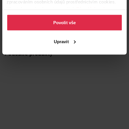
zpracováním osobních údajů prostřednictvím cookies.
Více informací naleznete v našich
Zásadách ochrany
osobních údajů
.
Povolit vše
Upravit
Podobné produkty