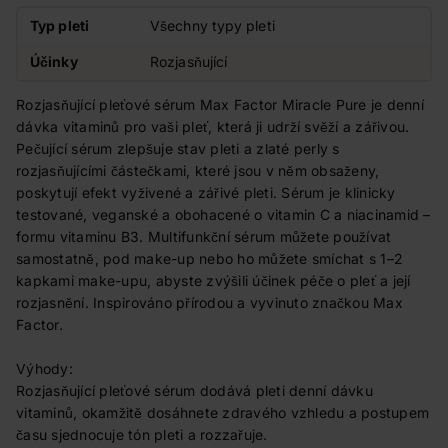
Typ pleti
Všechny typy pleti
Účinky
Rozjasňující
Rozjasňující pleťové sérum Max Factor Miracle Pure je denní
dávka vitaminů pro vaši pleť, která ji udrží svěží a zářivou.
Pečující sérum zlepšuje stav pleti a zlaté perly s
rozjasňujícími částečkami, které jsou v něm obsaženy,
poskytují efekt vyživené a zářivé pleti. Sérum je klinicky
testované, veganské a obohacené o vitamin C a niacinamid –
formu vitaminu B3. Multifunkční sérum můžete používat
samostatně, pod make-up nebo ho můžete smíchat s 1–2
kapkami make-upu, abyste zvýšili účinek péče o pleť a její
rozjasnění. Inspirováno přírodou a vyvinuto značkou Max
Factor.
Výhody:
Rozjasňující pleťové sérum dodává pleti denní dávku
vitaminů, okamžitě dosáhnete zdravého vzhledu a postupem
času sjednocuje tón pleti a rozzařuje.