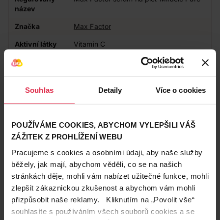
název
Značka
Max Factor
Aktivní látky
Vitamin C
Doplňkové
Veganský produkt
informace
Působení
Vyživující
Souhlas
Detaily
Více o cookies
Zákazníci také často nakupují
POUŽÍVÁME COOKIES, ABYCHOM VYLEPŠILI VÁŠ
ZÁŽITEK Z PROHLÍŽENÍ WEBU
Pracujeme s cookies a osobními údaji, aby naše služby
běžely, jak mají, abychom věděli, co se na našich
stránkách děje, mohli vám nabízet užitečné funkce, mohli
zlepšit zákaznickou zkušenost a abychom vám mohli
přizpůsobit naše reklamy. Kliknutím na „Povolit vše“
souhlasíte s používáním všech souborů cookies a se