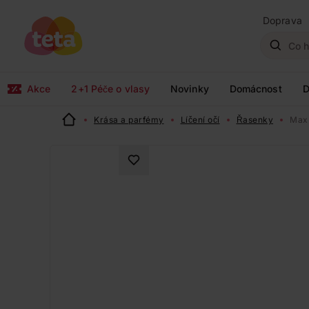
Doprava
Akce
2+1 Péče o vlasy
Novinky
Domácnost
D
Krása a parfémy
Líčení očí
Řasenky
Max 