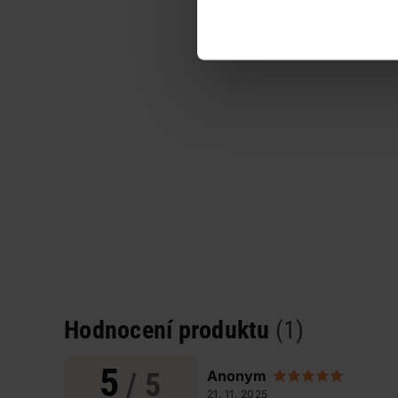
Hodnocení produktu
(1)
5
/ 5
Anonym
21. 11. 2025