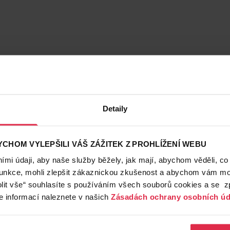
Detaily
CHOM VYLEPŠILI VÁŠ ZÁŽITEK Z PROHLÍŽENÍ WEBU
mi údaji, aby naše služby běžely, jak mají, abychom věděli, co
funkce, mohli zlepšit zákaznickou zkušenost a abychom vám moh
lit vše“ souhlasíte s používáním všech souborů cookies a se 
e informací naleznete v našich
Zásadách ochrany osobních úd