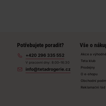
Potřebujete poradit?
Vše o náku
Akce a výhodné
+420 296 335 552
Teta klub
V pracovní dny: 8:00–16:30
Prodejny
info@tetadrogerie.cz
O e-shopu
Obchodní podm
Reklamační řád