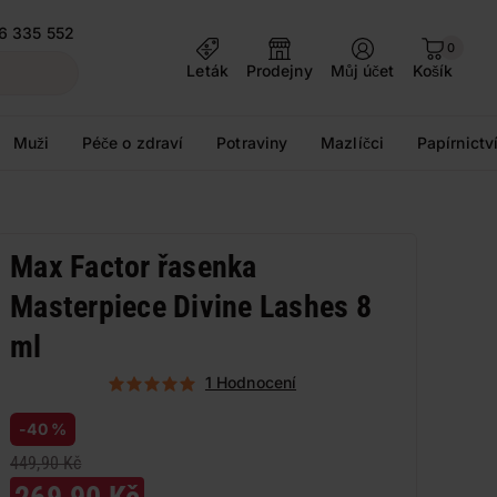
6 335 552
0
Leták
Prodejny
Můj účet
Košík
Muži
Péče o zdraví
Potraviny
Mazlíčci
Papírnictv
Max Factor řasenka
Masterpiece Divine Lashes 8
ml
1 Hodnocení
-40 %
449,90 Kč