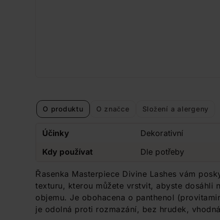
O produktu
O značce
Složení a alergeny
Účinky
Dekorativní
Kdy používat
Dle potřeby
Řasenka Masterpiece Divine Lashes vám poskyt
texturu, kterou můžete vrstvit, abyste dosáhl
objemu. Je obohacena o panthenol (provitamin 
je odolná proti rozmazání, bez hrudek, vhodná 