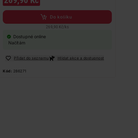
269,90 Kč
Do košíku
269,90 Kč
/
ks
Dostupné online
Načítám
Přidat do seznamu
Hlídat akce a dostupnost
Kód:
286271