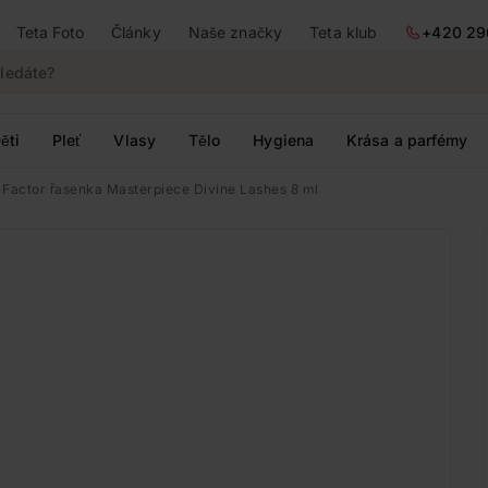
Teta Foto
Články
Naše značky
Teta klub
+420 29
ěti
Pleť
Vlasy
Tělo
Hygiena
Krása a parfémy
Factor řasenka Masterpiece Divine Lashes 8 ml