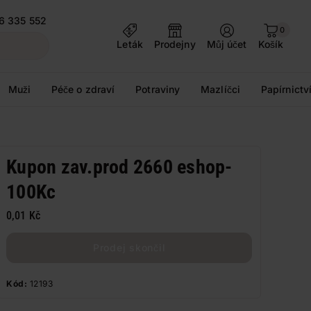
6 335 552
0
Leták
Prodejny
Můj účet
Košík
Muži
Péče o zdraví
Potraviny
Mazlíčci
Papírnictv
Kupon zav.prod 2660 eshop-
100Kc
0,01 Kč
Prodej skončil
Kód:
12193