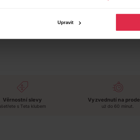
Upravit
Věrnostní slevy
Vyzvednutí na prode
ušetřete s Teta klubem
už do 60 minut.