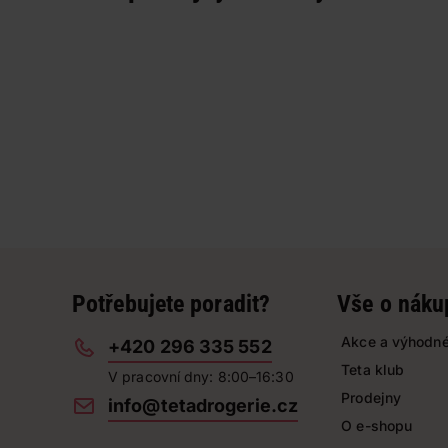
Potřebujete poradit?
Vše o náku
Akce a výhodné
+420 296 335 552
Teta klub
V pracovní dny: 8:00–16:30
Prodejny
info@tetadrogerie.cz
O e-shopu