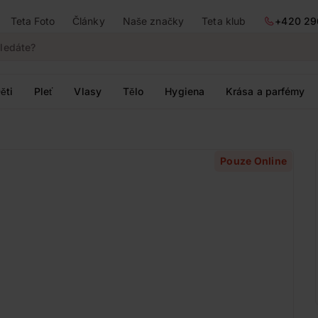
Teta Foto
Články
Naše značky
Teta klub
+420 29
ěti
Pleť
Vlasy
Tělo
Hygiena
Krása a parfémy
Pouze Online