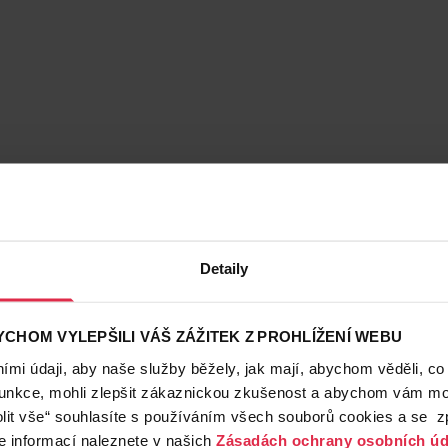
Detaily
CHOM VYLEPŠILI VÁŠ ZÁŽITEK Z PROHLÍŽENÍ WEBU
mi údaji, aby naše služby běžely, jak mají, abychom věděli, co
funkce, mohli zlepšit zákaznickou zkušenost a abychom vám moh
lit vše“ souhlasíte s používáním všech souborů cookies a se 
e informací naleznete v našich
Zásadách ochrany osobních úd