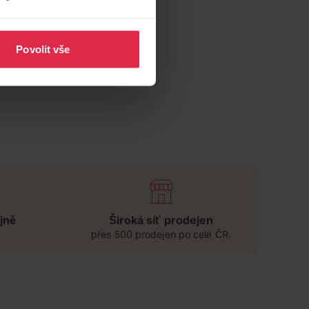
Povolit vše
jně
Široká síť prodejen
přes 500 prodejen po celé ČR.