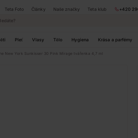
Teta Foto
Články
Naše značky
Teta klub
+420 29
ěti
Pleť
Vlasy
Tělo
Hygiena
Krása a parfémy
ne New York Sunkisser 30 Pink Mirage tvářenka 4,7 ml