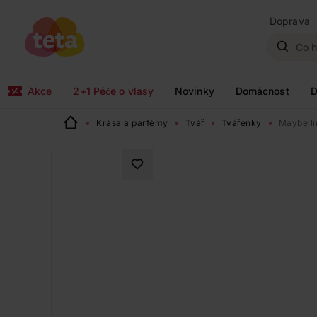
Doprava
Akce
2+1 Péče o vlasy
Novinky
Domácnost
D
Krása a parfémy
Tvář
Tvářenky
Maybelli