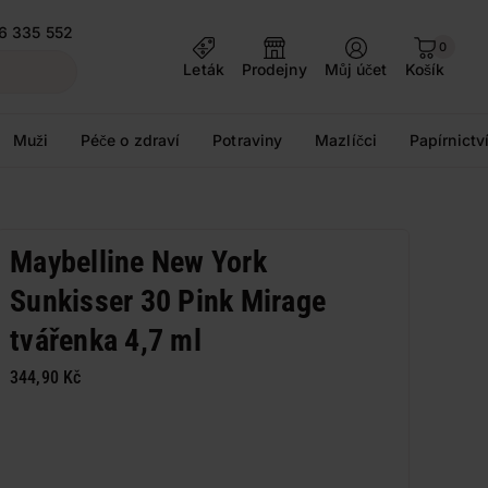
6 335 552
0
Leták
Prodejny
Můj účet
Košík
Muži
Péče o zdraví
Potraviny
Mazlíčci
Papírnictv
Maybelline New York
Sunkisser 30 Pink Mirage
tvářenka 4,7 ml
344,90 Kč