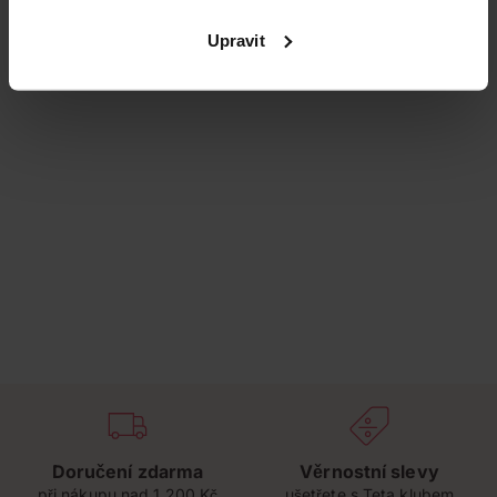
Upravit
Doručení zdarma
Věrnostní slevy
při nákupu nad 1 200 Kč
ušetřete s Teta klubem