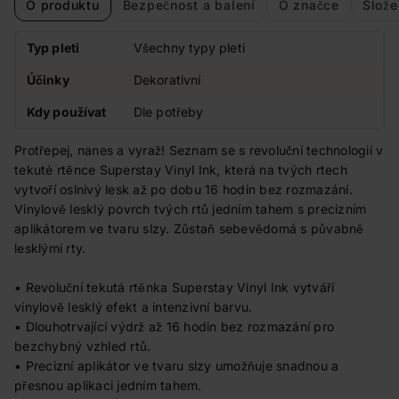
O produktu
Bezpečnost a balení
O značce
Slože
Typ pleti
Všechny typy pleti
Účinky
Dekorativní
Kdy používat
Dle potřeby
Protřepej, nanes a vyraž! Seznam se s revoluční technologií v
tekuté rtěnce Superstay Vinyl Ink, která na tvých rtech
vytvoří oslnivý lesk až po dobu 16 hodin bez rozmazání.
Vinylově lesklý povrch tvých rtů jedním tahem s precizním
aplikátorem ve tvaru slzy. Zůstaň sebevědomá s půvabně
lesklými rty.
• Revoluční tekutá rtěnka Superstay Vinyl Ink vytváří
vinylově lesklý efekt a intenzivní barvu.
• Dlouhotrvající výdrž až 16 hodin bez rozmazání pro
bezchybný vzhled rtů.
• Precizní aplikátor ve tvaru slzy umožňuje snadnou a
přesnou aplikaci jedním tahem.