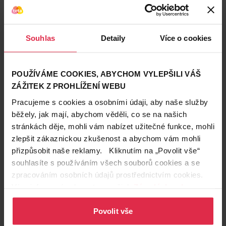
Zákazníci také často nakupují
Souhlas
Detaily
Více o cookies
POUŽÍVÁME COOKIES, ABYCHOM VYLEPŠILI VÁŠ
ZÁŽITEK Z PROHLÍŽENÍ WEBU
Pracujeme s cookies a osobními údaji, aby naše služby
běžely, jak mají, abychom věděli, co se na našich
stránkách děje, mohli vám nabízet užitečné funkce, mohli
zlepšit zákaznickou zkušenost a abychom vám mohli
přizpůsobit naše reklamy. Kliknutím na „Povolit vše“
souhlasíte s používáním všech souborů cookies a se
zpracováním osobních údajů prostřednictvím cookies.
Více informací naleznete v našich
Zásadách ochrany
osobních údajů
.
Podobné produkty
Povolit vše