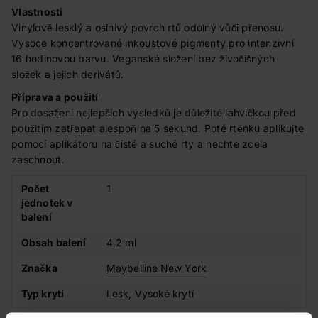
Vlastnosti
Vinylově lesklý a oslnivý povrch rtů odolný vůči přenosu.
Vysoce koncentrované inkoustové pigmenty pro intenzivní
16 hodinovou barvu. Veganské složení bez živočišných
složek a jejich derivátů.
Příprava a použití
Pro dosažení nejlepších výsledků je důležité lahvičkou před
použitím zatřepat alespoň na 5 sekund. Poté rtěnku aplikujte
pomocí aplikátoru na čisté a suché rty a nechte zcela
zaschnout.
Počet
1
jednotek v
balení
Obsah balení
4,2 ml
Značka
Maybelline New York
Typ krytí
Lesk, Vysoké krytí