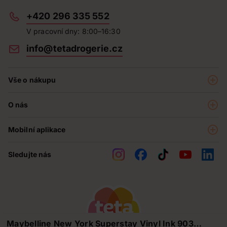
+420 296 335 552
V pracovní dny: 8:00–16:30
info@tetadrogerie.cz
Vše o nákupu
Akce a výhodné nabídky
O nás
Teta klub
O nás
Prodejny
Mobilní aplikace
Kariéra - aktuální nabídka
O e-shopu
Teta pomáhá
Sledujte nás
Obchodní podmínky
Historie
Reklamační řád
Jak chráníme osobní údaje
Nejčastější otázky
Soutěže
Maybelline New York Superstay Vinyl Ink 903
Kontakty