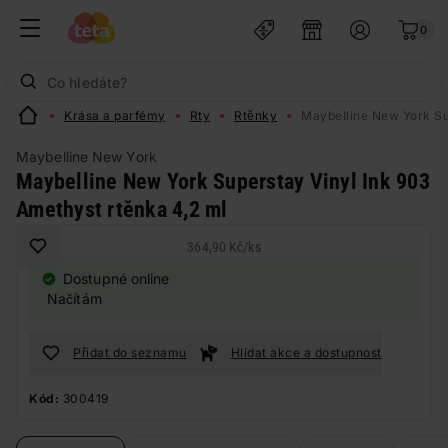
0
Krása a parfémy
Rty
Rtěnky
Maybelline New York Su
Maybelline New York
Maybelline New York Superstay Vinyl Ink 903
Amethyst rtěnka 4,2 ml
364,90 Kč
/
ks
Dostupné online
Načítám
Přidat do seznamu
Hlídat akce a dostupnost
Kód:
300419