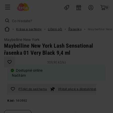
0
Krása a parfémy
Líčení očí
Řasenky
Maybelline New 
Maybelline New York
Maybelline New York Lash Sensational
řasenka 01 Very Black 9,4 ml
339,90 Kč
/
ks
Dostupné online
Načítám
Přidat do seznamu
Hlídat akce a dostupnost
Kód:
140862