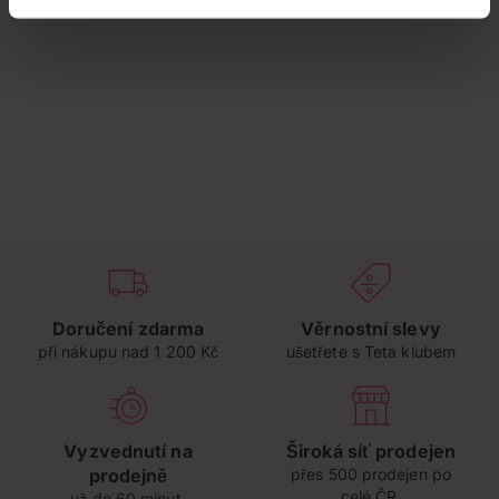
Doručení zdarma
Věrnostní slevy
při nákupu nad 1 200 Kč
ušetřete s Teta klubem
Vyzvednutí na
Široká síť prodejen
prodejně
přes 500 prodejen po
celé ČR.
už do 60 minut.