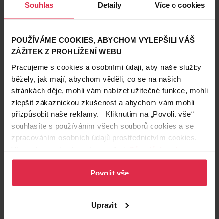
Souhlas
Detaily
Více o cookies
POUŽÍVÁME COOKIES, ABYCHOM VYLEPŠILI VÁŠ
ZÁŽITEK Z PROHLÍŽENÍ WEBU
Pracujeme s cookies a osobními údaji, aby naše služby
běžely, jak mají, abychom věděli, co se na našich
stránkách děje, mohli vám nabízet užitečné funkce, mohli
zlepšit zákaznickou zkušenost a abychom vám mohli
přizpůsobit naše reklamy. Kliknutím na „Povolit vše“
souhlasíte s používáním všech souborů cookies a se
zpracováním osobních údajů prostřednictvím cookies.
Podobné produkty
Více informací naleznete v našich
Zásadách ochrany
osobních údajů
.
Povolit vše
Upravit