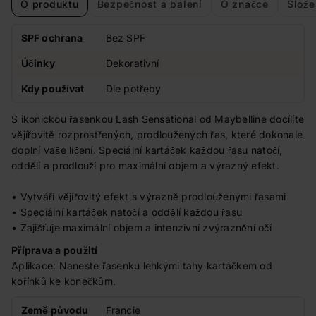
O produktu
Bezpečnost a balení
O značce
Slože
SPF ochrana
Bez SPF
Účinky
Dekorativní
Kdy používat
Dle potřeby
S ikonickou řasenkou Lash Sensational od Maybelline docílíte
vějířovitě rozprostřených, prodloužených řas, které dokonale
doplní vaše líčení. Speciální kartáček každou řasu natočí,
oddělí a prodlouží pro maximální objem a výrazný efekt.
• Vytváří vějířovitý efekt s výrazně prodlouženými řasami
• Speciální kartáček natočí a oddělí každou řasu
• Zajišťuje maximální objem a intenzivní zvýraznění očí
Příprava a použití
Aplikace: Naneste řasenku lehkými tahy kartáčkem od
kořínků ke konečkům.
Země původu
Francie