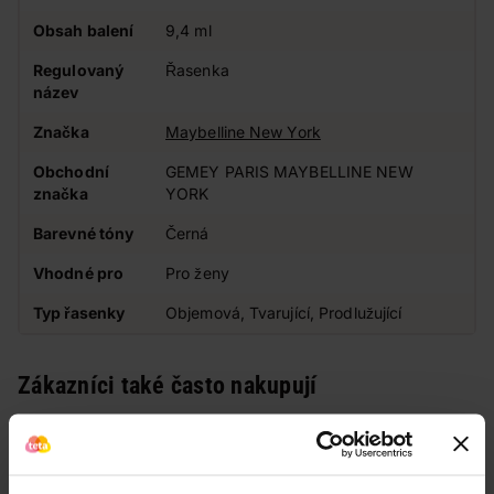
Obsah balení
9,4 ml
Regulovaný
Řasenka
název
Značka
Maybelline New York
Obchodní
GEMEY PARIS MAYBELLINE NEW
značka
YORK
Barevné tóny
Černá
Vhodné pro
Pro ženy
Typ řasenky
Objemová, Tvarující, Prodlužující
Zákazníci také často nakupují