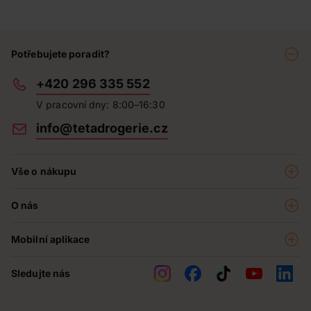
Potřebujete poradit?
+420 296 335 552
V pracovní dny: 8:00–16:30
info@tetadrogerie.cz
Vše o nákupu
Akce a výhodné nabídky
O nás
Teta klub
O nás
Prodejny
Mobilní aplikace
Kariéra - aktuální nabídka
O e-shopu
Teta pomáhá
Sledujte nás
Obchodní podmínky
Historie
Reklamační řád
Jak chráníme osobní údaje