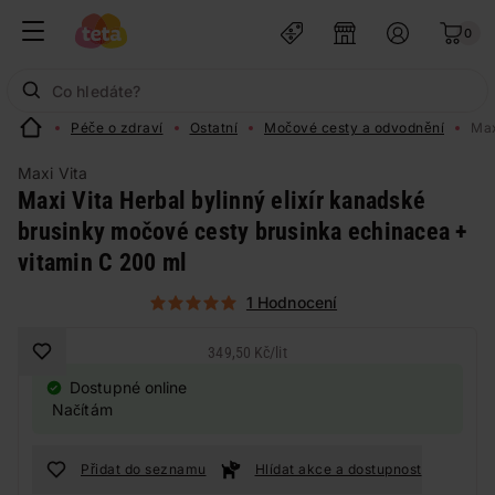
0
Péče o zdraví
Ostatní
Močové cesty a odvodnění
Max
Maxi Vita
Maxi Vita Herbal bylinný elixír kanadské
brusinky močové cesty brusinka echinacea +
vitamin C 200 ml
1 Hodnocení
349,50 Kč
/
lit
Dostupné online
Načítám
Přidat do seznamu
Hlídat akce a dostupnost