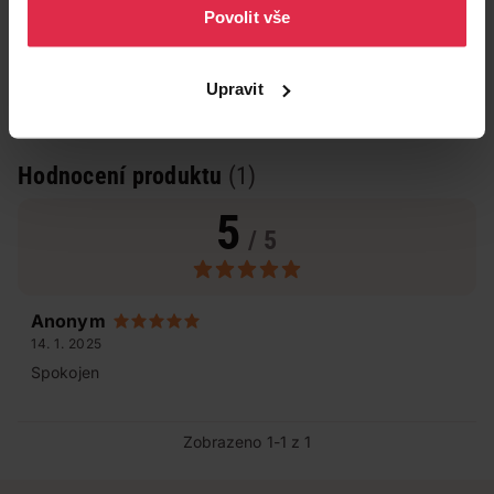
Povolit vše
Upravit
Hodnocení produktu
(1)
5
/ 5
Anonym
14. 1. 2025
Spokojen
Zobrazeno 1-1 z 1