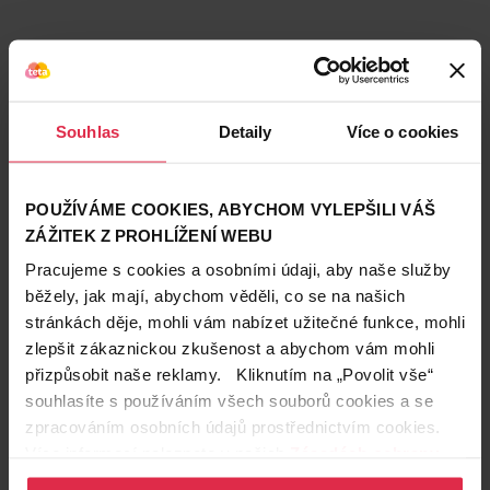
Souhlas
Detaily
Více o cookies
POUŽÍVÁME COOKIES, ABYCHOM VYLEPŠILI VÁŠ
ZÁŽITEK Z PROHLÍŽENÍ WEBU
Podobné produkty
Pracujeme s cookies a osobními údaji, aby naše služby
běžely, jak mají, abychom věděli, co se na našich
stránkách děje, mohli vám nabízet užitečné funkce, mohli
zlepšit zákaznickou zkušenost a abychom vám mohli
přizpůsobit naše reklamy. Kliknutím na „Povolit vše“
souhlasíte s používáním všech souborů cookies a se
zpracováním osobních údajů prostřednictvím cookies.
Více informací naleznete v našich
Zásadách ochrany
osobních údajů
.