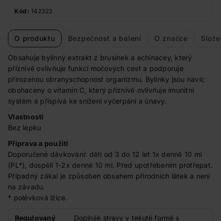
Kód:
142322
O produktu
Bezpečnost a balení
O značce
Slože
Obsahuje bylinný extrakt z brusinek a echinacey, který
příznivě ovlivňuje funkci močových cest a podporuje
přirozenou obranyschopnost organizmu. Bylinky jsou navíc
obohaceny o vitamín C, který příznivě ovlivňuje imunitní
systém a přispívá ke snížení vyčerpání a únavy.
Vlastnosti
Bez lepku
Příprava a použití
Doporučené dávkování: děti od 3 do 12 let 1x denně 10 ml
(PL*), dospělí 1-2x denně 10 ml. Před upotřebením protřepat.
Případný zákal je způsoben obsahem přírodních látek a není
na závadu.
* polévková lžíce.
Regulovaný
Doplněk stravy v tekuté formě s