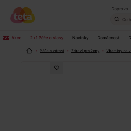
Doprava
Akce
2+1 Péče o vlasy
Novinky
Domácnost
D
Péče o zdraví
Zdraví pro ženy
Vitamíny na vl