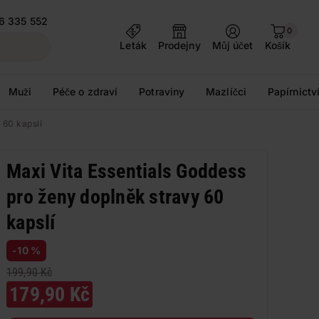
6 335 552
0
Leták
Prodejny
Můj účet
Košík
Muži
Péče o zdraví
Potraviny
Mazlíčci
Papírnictv
 60 kapslí
Maxi Vita Essentials Goddess
pro ženy doplněk stravy 60
kapslí
-10 %
199,90 Kč
179,90 Kč