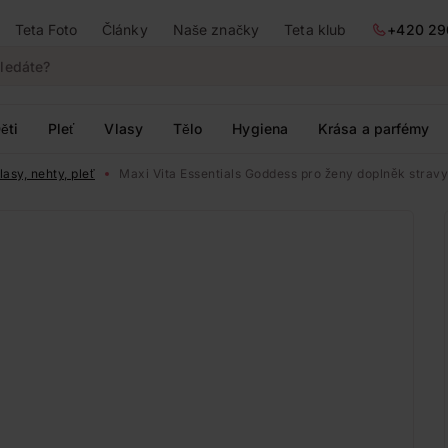
Teta Foto
Články
Naše značky
Teta klub
+420 29
ěti
Pleť
Vlasy
Tělo
Hygiena
Krása a parfémy
asy, nehty, pleť
Maxi Vita Essentials Goddess pro ženy doplněk stravy