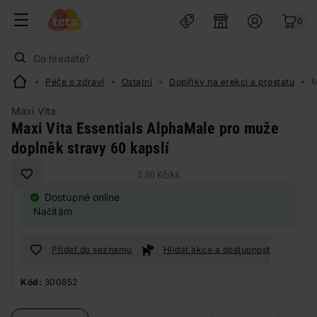
0
Péče o zdraví
Ostatní
Doplňky na erekci a prostatu
M
Maxi Vita
Maxi Vita Essentials AlphaMale pro muže
doplněk stravy 60 kapslí
3,00 Kč
/
ks
Dostupné online
Načítám
Přidat do seznamu
Hlídat akce a dostupnost
Kód:
300852