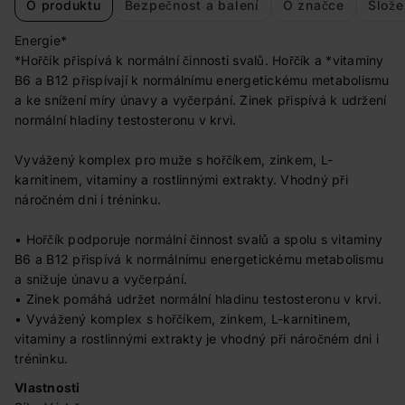
O produktu
Bezpečnost a balení
O značce
Slože
Energie*
*Hořčík přispívá k normální činnosti svalů. Hořčík a *vitaminy
B6 a B12 přispívají k normálnímu energetickému metabolismu
a ke snížení míry únavy a vyčerpání. Zinek přispívá k udržení
normální hladiny testosteronu v krvi.
Vyvážený komplex pro muže s hořčíkem, zinkem, L-
karnitinem, vitaminy a rostlinnými extrakty. Vhodný při
náročném dni i tréninku.
• Hořčík podporuje normální činnost svalů a spolu s vitaminy
B6 a B12 přispívá k normálnímu energetickému metabolismu
a snižuje únavu a vyčerpání.
• Zinek pomáhá udržet normální hladinu testosteronu v krvi.
• Vyvážený komplex s hořčíkem, zinkem, L-karnitinem,
vitaminy a rostlinnými extrakty je vhodný při náročném dni i
tréninku.
Vlastnosti