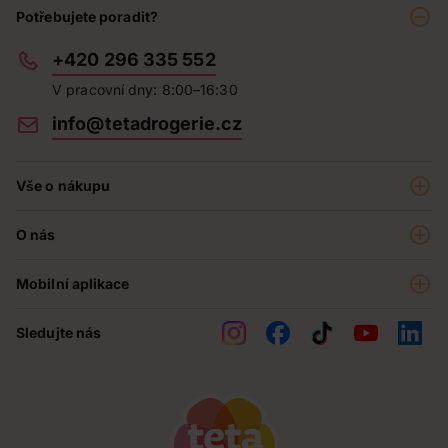
Potřebujete poradit?
+420 296 335 552
V pracovní dny: 8:00–16:30
info@tetadrogerie.cz
Vše o nákupu
Akce a výhodné nabídky
O nás
Teta klub
O nás
Prodejny
Mobilní aplikace
Kariéra - aktuální nabídka
O e-shopu
Teta pomáhá
Sledujte nás
Obchodní podmínky
Historie
Reklamační řád
Jak chráníme osobní údaje
Nejčastější otázky
Soutěže