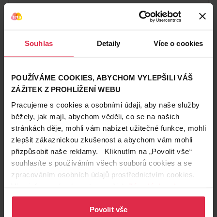
Zákazníci také často nakupují
Souhlas
Detaily
Více o cookies
POUŽÍVÁME COOKIES, ABYCHOM VYLEPŠILI VÁŠ
ZÁŽITEK Z PROHLÍŽENÍ WEBU
Pracujeme s cookies a osobními údaji, aby naše služby
běžely, jak mají, abychom věděli, co se na našich
stránkách děje, mohli vám nabízet užitečné funkce, mohli
zlepšit zákaznickou zkušenost a abychom vám mohli
přizpůsobit naše reklamy. Kliknutím na „Povolit vše“
souhlasíte s používáním všech souborů cookies a se
zpracováním osobních údajů prostřednictvím cookies.
Více informací naleznete v našich
Zásadách ochrany
osobních údajů
.
Povolit vše
Podobné produkty