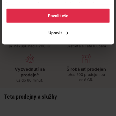
Více informací naleznete v našich
Zásadách ochrany
osobních údajů
.
Povolit vše
Upravit
Doručení zdarma
Věrnostní slevy
při nákupu nad 1 200 Kč
ušetřete s Teta klubem
Vyzvednutí na
Široká síť prodejen
prodejně
přes 500 prodejen po
celé ČR.
už do 60 minut.
Teta prodejny a služby