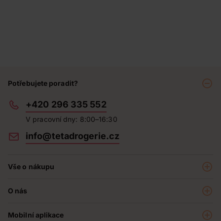
Potřebujete poradit?
+420 296 335 552
V pracovní dny: 8:00–16:30
info@tetadrogerie.cz
Vše o nákupu
Akce a výhodné nabídky
O nás
Teta klub
O nás
Prodejny
Mobilní aplikace