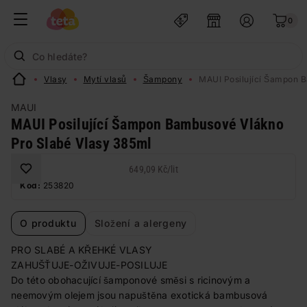
0
Vlasy
Mytí vlasů
Šampony
MAUI Posilující Šampon 
MAUI
MAUI Posilující Šampon Bambusové Vlákno
Pro Slabé Vlasy 385ml
649,09 Kč
/
lit
Kód:
253820
O produktu
Složení a alergeny
PRO SLABÉ A KŘEHKÉ VLASY
ZAHUŠŤUJE-OŽIVUJE-POSILUJE
Do této obohacující šamponové směsi s ricinovým a
neemovým olejem jsou napuštěna exotická bambusová