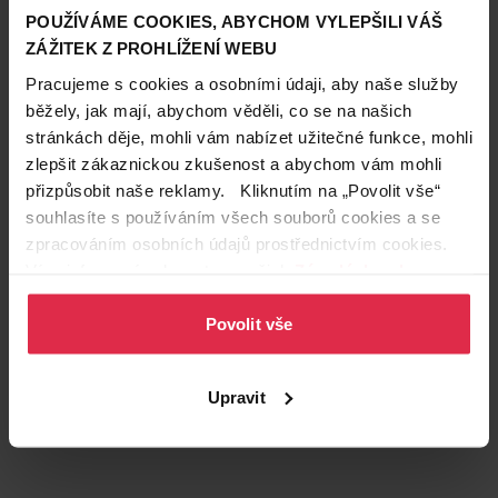
POUŽÍVÁME COOKIES, ABYCHOM VYLEPŠILI VÁŠ
ZÁŽITEK Z PROHLÍŽENÍ WEBU
Pracujeme s cookies a osobními údaji, aby naše služby
běžely, jak mají, abychom věděli, co se na našich
stránkách děje, mohli vám nabízet užitečné funkce, mohli
zlepšit zákaznickou zkušenost a abychom vám mohli
Podobné produkty
přizpůsobit naše reklamy. Kliknutím na „Povolit vše“
souhlasíte s používáním všech souborů cookies a se
zpracováním osobních údajů prostřednictvím cookies.
Více informací naleznete v našich
Zásadách ochrany
osobních údajů
.
Povolit vše
Upravit