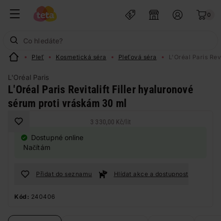
0
Pleť
Kosmetická séra
Pleťová séra
L'Oréal Paris Rev
L'Oréal Paris
L'Oréal Paris Revitalift Filler hyaluronové
sérum proti vráskám 30 ml
3 330,00 Kč
/
lit
Dostupné online
Načítám
Přidat do seznamu
Hlídat akce a dostupnost
Kód:
240406