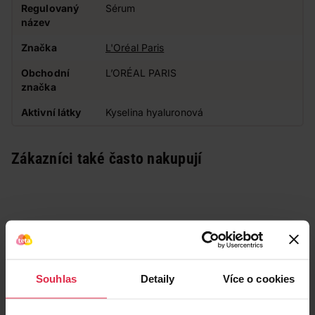
Regulovaný
Sérum
název
Značka
L'Oréal Paris
Obchodní
L’ORÉAL PARIS
značka
Aktivní látky
Kyselina hyaluronová
Zákazníci také často nakupují
Souhlas
Detaily
Více o cookies