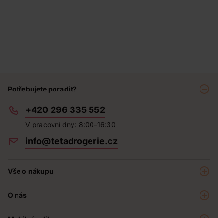
Potřebujete poradit?
+420 296 335 552
V pracovní dny: 8:00–16:30
info@tetadrogerie.cz
Vše o nákupu
Akce a výhodné nabídky
O nás
Teta klub
O nás
Prodejny