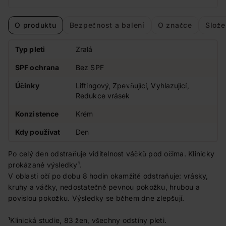
O produktu
Bezpečnost a balení
O značce
Slože
Typ pleti
Zralá
SPF ochrana
Bez SPF
Účinky
Liftingový, Zpevňující, Vyhlazující,
Redukce vrásek
Konzistence
Krém
Kdy používat
Den
Po celý den odstraňuje viditelnost váčků pod očima. Klinicky
prokázané výsledky¹.
V oblasti očí po dobu 8 hodin okamžitě odstraňuje: vrásky,
kruhy a váčky, nedostatečně pevnou pokožku, hrubou a
povislou pokožku. Výsledky se během dne zlepšují.
¹Klinická studie, 83 žen, všechny odstíny pleti.