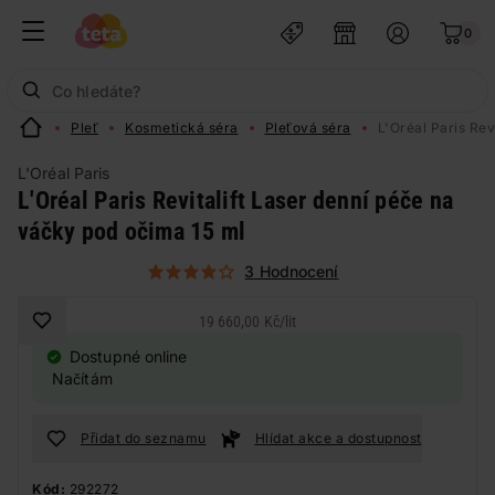
0
Pleť
Kosmetická séra
Pleťová séra
L'Oréal Paris Rev
L'Oréal Paris
L'Oréal Paris Revitalift Laser denní péče na
váčky pod očima 15 ml
3 Hodnocení
19 660,00 Kč
/
lit
Dostupné online
Načítám
Přidat do seznamu
Hlídat akce a dostupnost
Kód:
292272