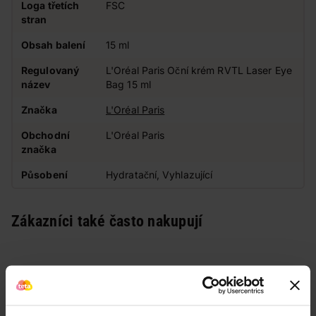
Loga třetích
FSC
stran
Obsah balení
15 ml
Regulovaný
L'Oréal Paris Oční krém RVTL Laser Eye
název
Bag 15 ml
Značka
L'Oréal Paris
Obchodní
L'Oréal Paris
značka
Působení
Hydratační, Vyhlazující
Zákazníci také často nakupují