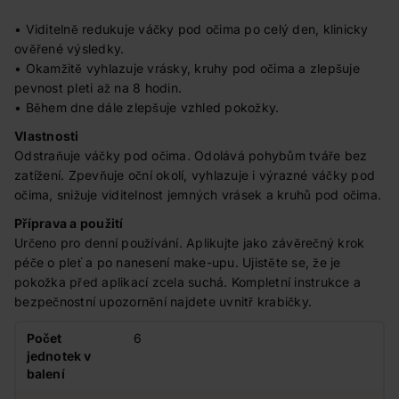
• Viditelně redukuje váčky pod očima po celý den, klinicky
ověřené výsledky.
• Okamžitě vyhlazuje vrásky, kruhy pod očima a zlepšuje
pevnost pleti až na 8 hodin.
• Během dne dále zlepšuje vzhled pokožky.
Vlastnosti
Odstraňuje váčky pod očima. Odolává pohybům tváře bez
zatížení. Zpevňuje oční okolí, vyhlazuje i výrazné váčky pod
očima, snižuje viditelnost jemných vrásek a kruhů pod očima.
Příprava a použití
Určeno pro denní používání. Aplikujte jako závěrečný krok
péče o pleť a po nanesení make-upu. Ujistěte se, že je
pokožka před aplikací zcela suchá. Kompletní instrukce a
bezpečnostní upozornění najdete uvnitř krabičky.
Počet
6
jednotek v
balení