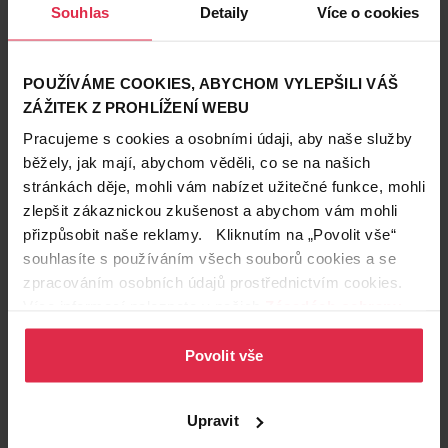
Souhlas
Detaily
Více o cookies
POUŽÍVÁME COOKIES, ABYCHOM VYLEPŠILI VÁŠ
ZÁŽITEK Z PROHLÍŽENÍ WEBU
Pracujeme s cookies a osobními údaji, aby naše služby
běžely, jak mají, abychom věděli, co se na našich
stránkách děje, mohli vám nabízet užitečné funkce, mohli
zlepšit zákaznickou zkušenost a abychom vám mohli
přizpůsobit naše reklamy. Kliknutím na „Povolit vše“
Podobné produkty
souhlasíte s používáním všech souborů cookies a se
zpracováním osobních údajů prostřednictvím cookies.
Více informací naleznete v našich
Zásadách ochrany
osobních údajů
.
Povolit vše
Upravit