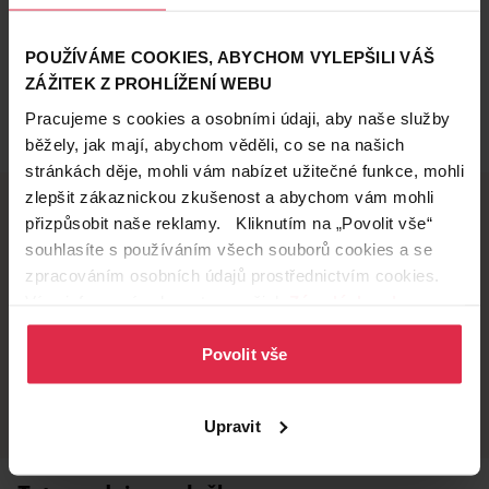
POUŽÍVÁME COOKIES, ABYCHOM VYLEPŠILI VÁŠ
ZÁŽITEK Z PROHLÍŽENÍ WEBU
Pracujeme s cookies a osobními údaji, aby naše služby
běžely, jak mají, abychom věděli, co se na našich
stránkách děje, mohli vám nabízet užitečné funkce, mohli
zlepšit zákaznickou zkušenost a abychom vám mohli
přizpůsobit naše reklamy. Kliknutím na „Povolit vše“
souhlasíte s používáním všech souborů cookies a se
Doručení zdarma
Věrnostní slevy
zpracováním osobních údajů prostřednictvím cookies.
při nákupu nad 1 200 Kč
ušetřete s Teta klubem
Více informací naleznete v našich
Zásadách ochrany
osobních údajů
.
Povolit vše
Vyzvednutí na
Široká síť prodejen
prodejně
přes 500 prodejen po
celé ČR.
už do 60 minut.
Upravit