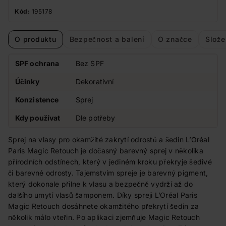
Kód:
195178
O produktu
Bezpečnost a balení
O značce
Slože
SPF ochrana
Bez SPF
Účinky
Dekorativní
Konzistence
Sprej
Kdy používat
Dle potřeby
Sprej na vlasy pro okamžité zakrytí odrostů a šedin L’Oréal
Paris Magic Retouch je dočasný barevný sprej v několika
přírodních odstínech, který v jediném kroku překryje šedivé
či barevné odrosty. Tajemstvím spreje je barevný pigment,
který dokonale přilne k vlasu a bezpečně vydrží až do
dalšího umytí vlasů šamponem. Díky spreji L’Oréal Paris
Magic Retouch dosáhnete okamžitého překrytí šedin za
několik málo vteřin. Po aplikaci zjemňuje Magic Retouch