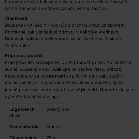
barevný přechod vlasů a k vlasu dokonale přilne. Zároveň
rychle zasychá a dodává vlasům jemnou texturu.
Vlastnosti
Dočasné krytí šedin - vydrží do prvního umytí šamponem,
Perfektně zakryje šedivé odrosty v několika vteřinách,
Dokonale splyne s Vaší barvou vlasů, Suché za 1 minutu,
Voděodolné
Příprava a použití
Před použitím protřepejte. Držte produkt přímo. Aplikujte na
suché, učesané vlasy. Aplikujte na šedivé vlasy, odrosty
nebo kontury ze vzdálenosti cca 10 cm od vlasů, stačí v
malém množství. Na závěr můžete vlasy a pokožku ještě
jemně promnout prsty pro přirozenější efekt. Upravte vlasy a
vytvořte konečný styling.
Loga třetích
Zelený bod
stran
Země původu
Francie
Obsah balení
75 ml