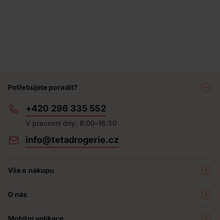
Potřebujete poradit?
+420 296 335 552
V pracovní dny: 8:00–16:30
info@tetadrogerie.cz
Vše o nákupu
Akce a výhodné nabídky
O nás
Teta klub
O nás
Prodejny
Mobilní aplikace