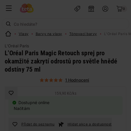
0
Vlasy
Barvy na vlasy
Tónovací barvy
L'Oréal Paris 
L'Oréal Paris
L'Oréal Paris Magic Retouch sprej pro
okamžité zakrytí odrostů pro světle hnědé
odstíny 75 ml
1 Hodnocení
159,90 Kč
/
ks
Dostupné online
Načítám
Přidat do seznamu
Hlídat akce a dostupnost