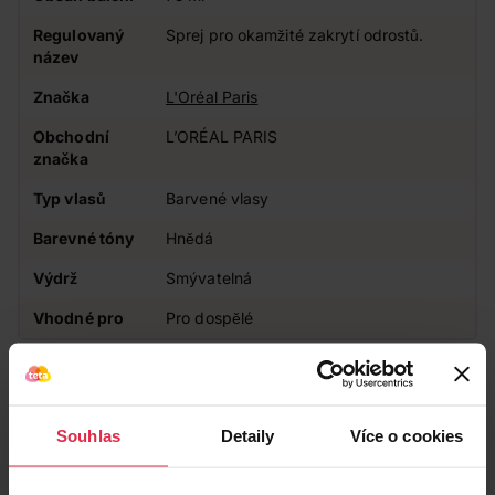
Regulovaný
Sprej pro okamžité zakrytí odrostů.
název
Značka
L'Oréal Paris
Obchodní
L’ORÉAL PARIS
značka
Typ vlasů
Barvené vlasy
Barevné tóny
Hnědá
Výdrž
Smývatelná
Vhodné pro
Pro dospělé
Zákazníci také často nakupují
Souhlas
Detaily
Více o cookies