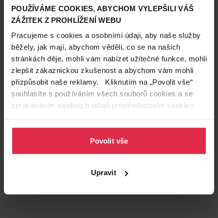
POUŽÍVÁME COOKIES, ABYCHOM VYLEPŠILI VÁŠ
ZÁŽITEK Z PROHLÍŽENÍ WEBU
Pracujeme s cookies a osobními údaji, aby naše služby
běžely, jak mají, abychom věděli, co se na našich
stránkách děje, mohli vám nabízet užitečné funkce, mohli
zlepšit zákaznickou zkušenost a abychom vám mohli
přizpůsobit naše reklamy. Kliknutím na „Povolit vše“
souhlasíte s používáním všech souborů cookies a se
zpracováním osobních údajů prostřednictvím cookies.
Více informací naleznete v našich
Zásadách ochrany
osobních údajů
.
Podobné produkty
Povolit vše
Upravit