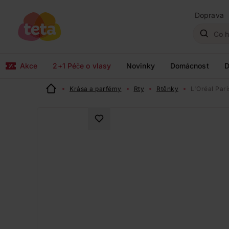
Doprava
Akce
2+1 Péče o vlasy
Novinky
Domácnost
D
Krása a parfémy
Rty
Rtěnky
L'Oréal Pari