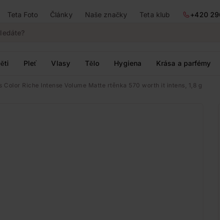
Teta Foto
Články
Naše značky
Teta klub
+420 29
ěti
Pleť
Vlasy
Tělo
Hygiena
Krása a parfémy
s Color Riche Intense Volume Matte rtěnka 570 worth it intens, 1,8 g