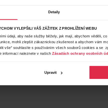
Detaily
CHOM VYLEPŠILI VÁŠ ZÁŽITEK Z PROHLÍŽENÍ WEBU
mi údaji, aby naše služby běžely, jak mají, abychom věděli, co
funkce, mohli zlepšit zákaznickou zkušenost a abychom vám moh
lit vše“ souhlasíte s používáním všech souborů cookies a se 
e informací naleznete v našich
Zásadách ochrany osobních úd
Upravit