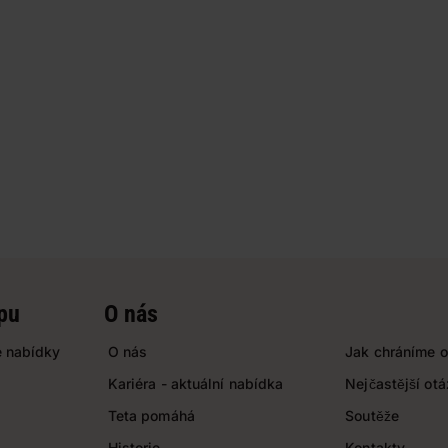
pu
O nás
 nabídky
O nás
Jak chráníme o
Kariéra - aktuální nabídka
Nejčastější ot
Teta pomáhá
Soutěže
Historie
Kontakty