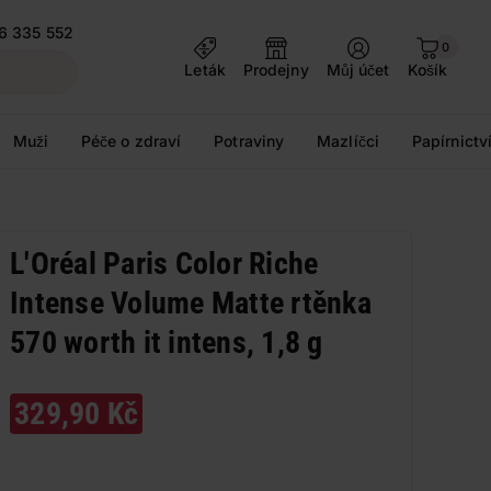
6 335 552
0
Leták
Prodejny
Můj účet
Košík
Muži
Péče o zdraví
Potraviny
Mazlíčci
Papírnictv
L'Oréal Paris Color Riche
Intense Volume Matte rtěnka
570 worth it intens, 1,8 g
329,90 Kč