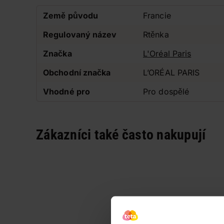
Země původu
Francie
Regulovaný název
Rtěnka
Značka
L'Oréal Paris
Obchodní značka
L’ORÉAL PARIS
Vhodné pro
Pro dospělé
Zákazníci také často nakupují