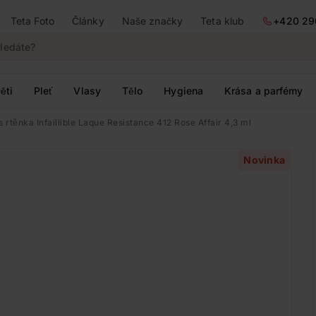
Teta Foto
Články
Naše značky
Teta klub
+420 29
ěti
Pleť
Vlasy
Tělo
Hygiena
Krása a parfémy
s rtěnka Infaillible Laque Resistance 412 Rose Affair 4,3 ml
Novinka