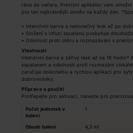
rána do večera. Precizní aplikátor vám umožn
pro ten nejkrásnější úsměv na každý den. *Spot
• Intenzivní barva a nekonečný lesk až po dob
• Složení s infuzí squalanu poskytuje dlouhod
• Odolnost proti otěru a rozmazávání s preciz
Vlastnosti
Intenzivní barva a zářivý lesk až na 16 hodin
squalanem a odolnosti proti rozmazání získát
zaručuje dokonalou a rychlou aplikaci pro sytý 
dobrovolníky.
Příprava a použití
Protřepejte pro aktivaci, naneste pro preciznos
Počet jednotek v
1
balení
Obsah balení
4,3 ml