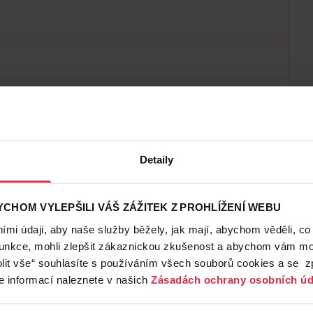
Detaily
CHOM VYLEPŠILI VÁŠ ZÁŽITEK Z PROHLÍŽENÍ WEBU
mi údaji, aby naše služby běžely, jak mají, abychom věděli, co
funkce, mohli zlepšit zákaznickou zkušenost a abychom vám moh
lit vše“ souhlasíte s používáním všech souborů cookies a se 
e informací naleznete v našich
Zásadách ochrany osobních úd