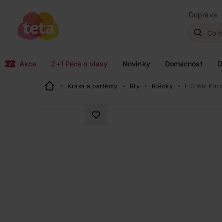
Doprava
Akce
2+1 Péče o vlasy
Novinky
Domácnost
D
Krása a parfémy
Rty
Rtěnky
L'Oréal Pari