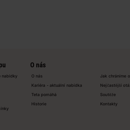
pu
O nás
 nabídky
O nás
Jak chráníme o
Kariéra - aktuální nabídka
Nejčastější ot
Teta pomáhá
Soutěže
Historie
Kontakty
ínky