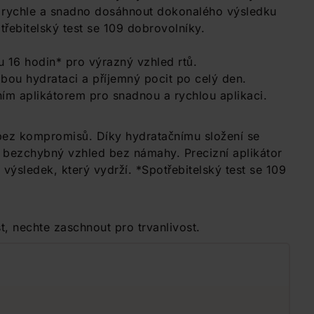
í rychle a snadno dosáhnout dokonalého výsledku
řebitelský test se 109 dobrovolníky.
u 16 hodin* pro výrazný vzhled rtů.
obou hydrataci a příjemný pocit po celý den.
ním aplikátorem pro snadnou a rychlou aplikaci.
* bez kompromisů. Díky hydratačnímu složení se
e bezchybný vzhled bez námahy. Precizní aplikátor
výsledek, který vydrží. *Spotřebitelský test se 109
t, nechte zaschnout pro trvanlivost.