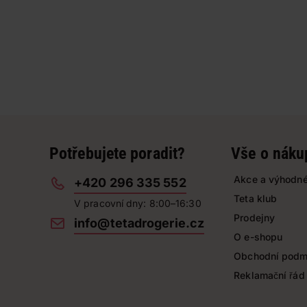
Potřebujete poradit?
Vše o náku
Akce a výhodné
+420 296 335 552
Teta klub
V pracovní dny: 8:00–16:30
Prodejny
info@tetadrogerie.cz
O e-shopu
Obchodní podm
Reklamační řád