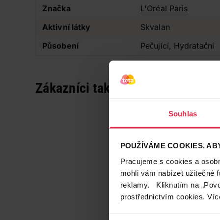
Značka
L'Oréal Paris
Aktivní látky
Skvalan
Působení
Pečující, Hydratační
Zákazníci také často nakupují
Souhlas
POUŽÍVÁME COOKIES, ABY
Pracujeme s cookies a osobní
mohli vám nabízet užitečné 
reklamy. Kliknutím na „Povo
prostřednictvím cookies. Víc