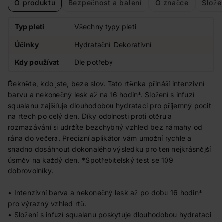
O produktu
Bezpečnost a balení
O značce
Slože
Typ pleti
Všechny typy pleti
Účinky
Hydratační, Dekorativní
Kdy používat
Dle potřeby
Řekněte, kdo jste, beze slov. Tato rtěnka přináší intenzivní
barvu a nekonečný lesk až na 16 hodin*. Složení s infuzí
squalanu zajišťuje dlouhodobou hydrataci pro příjemný pocit
na rtech po celý den. Díky odolnosti proti otěru a
rozmazávání si udržíte bezchybný vzhled bez námahy od
rána do večera. Precizní aplikátor vám umožní rychle a
snadno dosáhnout dokonalého výsledku pro ten nejkrásnější
úsměv na každý den. *Spotřebitelský test se 109
dobrovolníky.
• Intenzivní barva a nekonečný lesk až po dobu 16 hodin*
pro výrazný vzhled rtů.
• Složení s infuzí squalanu poskytuje dlouhodobou hydrataci