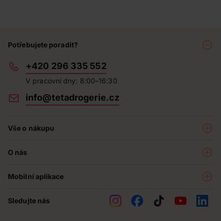
Potřebujete poradit?
+420 296 335 552
V pracovní dny: 8:00–16:30
info@tetadrogerie.cz
Vše o nákupu
Akce a výhodné nabídky
O nás
Teta klub
O nás
Prodejny
Mobilní aplikace
Kariéra - aktuální nabídka
O e-shopu
Teta pomáhá
Sledujte nás
Obchodní podmínky
Historie
Reklamační řád