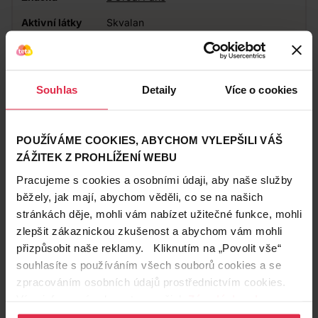
Aktivní látky
Skvalan
Působení
Pečující, Hydratační
Souhlas
Detaily
Více o cookies
Zákazníci také často nakupují
POUŽÍVÁME COOKIES, ABYCHOM VYLEPŠILI VÁŠ
ZÁŽITEK Z PROHLÍŽENÍ WEBU
Pracujeme s cookies a osobními údaji, aby naše služby
běžely, jak mají, abychom věděli, co se na našich
stránkách děje, mohli vám nabízet užitečné funkce, mohli
zlepšit zákaznickou zkušenost a abychom vám mohli
přizpůsobit naše reklamy. Kliknutím na „Povolit vše“
souhlasíte s používáním všech souborů cookies a se
zpracováním osobních údajů prostřednictvím cookies.
Více informací naleznete v našich
Zásadách ochrany
osobních údajů
.