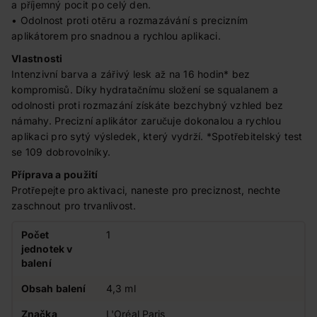
a příjemný pocit po celý den.
• Odolnost proti otěru a rozmazávání s precizním
aplikátorem pro snadnou a rychlou aplikaci.
Vlastnosti
Intenzivní barva a zářivý lesk až na 16 hodin* bez
kompromisů. Díky hydratačnímu složení se squalanem a
odolnosti proti rozmazání získáte bezchybný vzhled bez
námahy. Precizní aplikátor zaručuje dokonalou a rychlou
aplikaci pro sytý výsledek, který vydrží. *Spotřebitelský test
se 109 dobrovolníky.
Příprava a použití
Protřepejte pro aktivaci, naneste pro preciznost, nechte
zaschnout pro trvanlivost.
Počet
1
jednotek v
balení
Obsah balení
4,3 ml
Značka
L'Oréal Paris