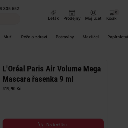
6 335 552
0
Leták
Prodejny
Můj účet
Košík
Muži
Péče o zdraví
Potraviny
Mazlíčci
Papírnictv
L'Oréal Paris Air Volume Mega
Mascara řasenka 9 ml
419,90 Kč
Do košíku