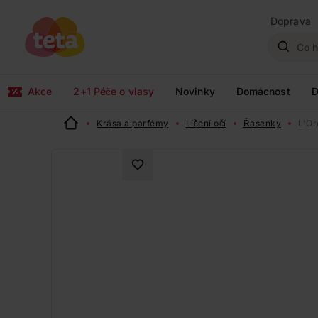
Doprava
Akce
2+1 Péče o vlasy
Novinky
Domácnost
D
Krása a parfémy
Líčení očí
Řasenky
L'Or