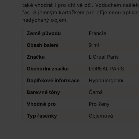
také vhodná i pro citlivé oči. Vzduchem našle
řas. S jemným kartáčkem pro příjemnou aplikac
nadýchaný objem.
Země původu
Francie
Obsah balení
9 ml
Značka
L'Oréal Paris
Obchodní značka
L’ORÉAL PARIS
Doplňkové informace
Hypoalergenní
Barevné tóny
Černá
Vhodné pro
Pro ženy
Typ řasenky
Objemová