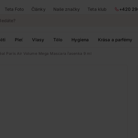
Teta Foto
Články
Naše značky
Teta klub
+420 29
ěti
Pleť
Vlasy
Tělo
Hygiena
Krása a parfémy
éal Paris Air Volume Mega Mascara řasenka 9 ml