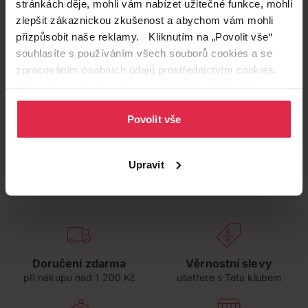
stránkách děje, mohli vám nabízet užitečné funkce, mohli
zlepšit zákaznickou zkušenost a abychom vám mohli
přizpůsobit naše reklamy. Kliknutím na „Povolit vše“
souhlasíte s používáním všech souborů cookies a se
zpracováním osobních údajů prostřednictvím cookies.
Více informací naleznete v našich
Zásadách ochrany
osobních údajů
.
Povolit vše
Upravit
Doručení zdarma
Věrnostní slevy
při nákupu nad 1 200 Kč
ušetřete s Teta klubem