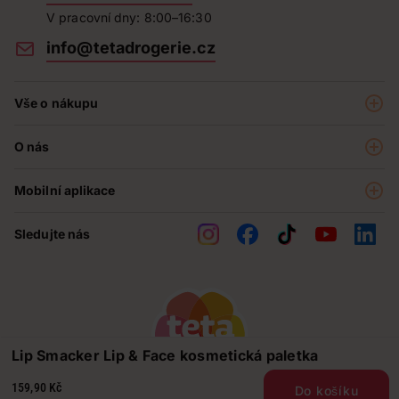
V pracovní dny: 8:00–16:30
info@tetadrogerie.cz
Vše o nákupu
Akce a výhodné nabídky
O nás
Teta klub
O nás
Prodejny
Mobilní aplikace
Kariéra - aktuální nabídka
O e-shopu
Teta pomáhá
Sledujte nás
Obchodní podmínky
Historie
Reklamační řád
Jak chráníme osobní údaje
Nejčastější otázky
Soutěže
Lip Smacker Lip & Face kosmetická paletka
Kontakty
159,90 Kč
Do košíku