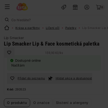
0
Krása a parfémy
Líčení očí
Paletky
Lip Smacker Lip 
Lip Smacker
Lip Smacker Lip & Face kosmetická paletka
159,90 Kč
/
ks
Dostupné online
Načítám
Přidat do seznamu
Hlídat akce a dostupnost
Kód:
293523
O produktu
O značce
Složení a alergeny