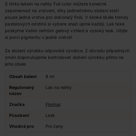
S tímto lakem na nehty Full color můžete konečně
zapomenout na vrstvení, díky jedinečnému složení stačí
pouze jedna vrstva pro dokonalý finiš. V široké škále trendy
pastelových odstínů si vybere snad úplně každý. Lak také
poskytne Vašim nehtům gelový vzhled a vysoký lesk. Užijte
si porci pigmentu v jedné vrstvě!
Za složení výrobku odpovídá výrobce. Z důvodu případných
změn doporučujeme kontrolovat složení výrobku přímo na
jeho obale.
Obsah balení
8 ml
Regulovaný
Lak na nehty
název
Značka
Flormar
Působení
Lesk
Vhodné pro
Pro ženy