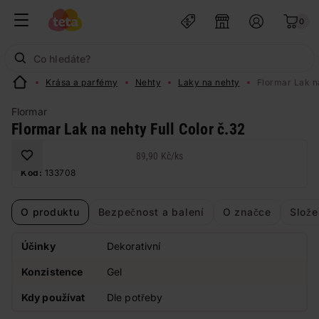
0
Krása a parfémy
Nehty
Laky na nehty
Flormar Lak na
Flormar
Flormar Lak na nehty Full Color č.32
89,90 Kč
/
ks
Kód:
133708
O produktu
Bezpečnost a balení
O značce
Slože
Účinky
Dekorativní
Konzistence
Gel
Kdy používat
Dle potřeby