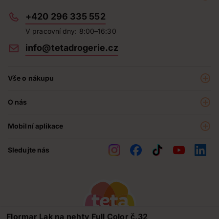
+420 296 335 552
V pracovní dny: 8:00–16:30
info@tetadrogerie.cz
Vše o nákupu
Akce a výhodné nabídky
O nás
Teta klub
O nás
Prodejny
Mobilní aplikace
Kariéra - aktuální nabídka
O e-shopu
Teta pomáhá
Sledujte nás
Obchodní podmínky
Historie
Reklamační řád
Jak chráníme osobní údaje
Nejčastější otázky
Soutěže
Flormar Lak na nehty Full Color č.32
Kontakty