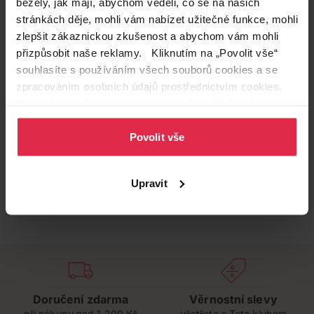
běžely, jak mají, abychom věděli, co se na našich
stránkách děje, mohli vám nabízet užitečné funkce, mohli
zlepšit zákaznickou zkušenost a abychom vám mohli
přizpůsobit naše reklamy. Kliknutím na „Povolit vše“
souhlasíte s používáním všech souborů cookies a se
zpracováním osobních údajů prostřednictvím cookies.
Více informací naleznete v našich
Zásadách ochrany
osobních údajů
.
Povolit vše
Upravit
Doručení zdarma
Věrnostní slevy
při nákupu nad 1 200 Kč
ušetřete s Teta klubem