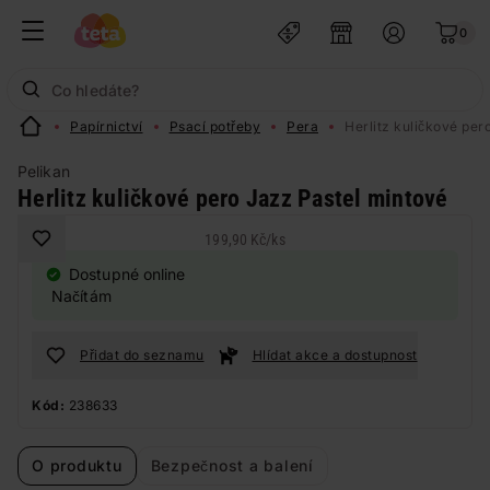
0
Papírnictví
Psací potřeby
Pera
Herlitz kuličkové per
Pelikan
Herlitz kuličkové pero Jazz Pastel mintové
199,90 Kč
/
ks
Dostupné online
Načítám
Přidat do seznamu
Hlídat akce a dostupnost
Kód:
238633
O produktu
Bezpečnost a balení