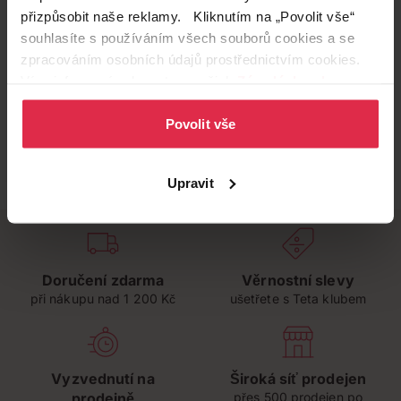
přizpůsobit naše reklamy. Kliknutím na „Povolit vše“
souhlasíte s používáním všech souborů cookies a se
zpracováním osobních údajů prostřednictvím cookies.
Více informací naleznete v našich
Zásadách ochrany
osobních údajů
.
Povolit vše
Upravit
Doručení zdarma
Věrnostní slevy
při nákupu nad 1 200 Kč
ušetřete s Teta klubem
Vyzvednutí na
Široká síť prodejen
prodejně
přes 500 prodejen po