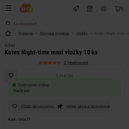
0
Hygiena
Dámská hygiena
Vložky
Kotex Night-time m
Kotex
Kotex Night-time maxi vložky 10 ks
2 Hodnocení
5,24 Kč
/
ks
Dostupné online
Načítám
Přidat do seznamu
Hlídat akce a dostupnost
Kód:
196477