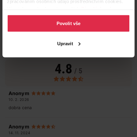
zpracováním osobních údajů prostřednictvím cookies.
Více informací naleznete v našich
Zásadách ochrany
osobních údajů
.
Povolit vše
Upravit
Hodnocení produktu
(2)
4.8
/ 5
Anonym
10. 2. 2026
dobra cena
Anonym
14. 11. 2024