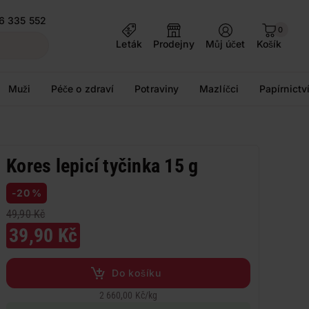
6 335 552
0
Leták
Prodejny
Můj účet
Košík
Muži
Péče o zdraví
Potraviny
Mazlíčci
Papírnictv
Kores lepicí tyčinka 15 g
-20 %
49,90 Kč
39,90 Kč
Do košíku
2 660,00 Kč
/
kg