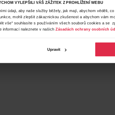
CHOM VYLEPŠILI VÁŠ ZÁŽITEK Z PROHLÍŽENÍ WEBU
mi údaji, aby naše služby běžely, jak mají, abychom věděli, co
funkce, mohli zlepšit zákaznickou zkušenost a abychom vám moh
lit vše“ souhlasíte s používáním všech souborů cookies a se 
e informací naleznete v našich
Zásadách ochrany osobních úd
Upravit