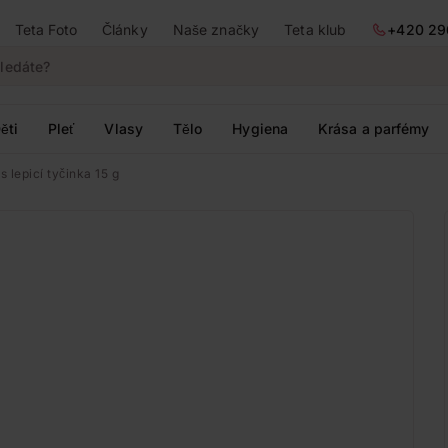
Teta Foto
Články
Naše značky
Teta klub
+420 29
ěti
Pleť
Vlasy
Tělo
Hygiena
Krása a parfémy
s lepicí tyčinka 15 g