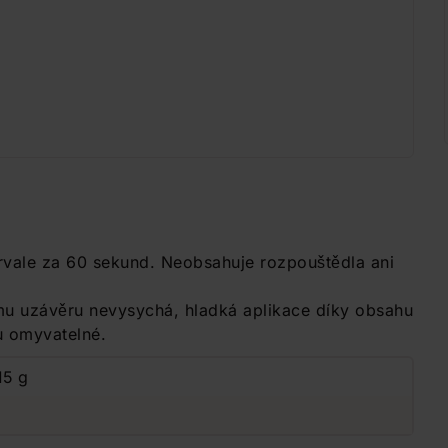
 trvale za 60 sekund. Neobsahuje rozpouštědla ani
u uzávěru nevysychá, hladká aplikace díky obsahu
u omyvatelné.
15 g