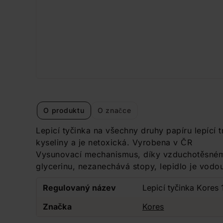
O produktu
O značce
Lepicí tyčinka na všechny druhy papíru lepící
kyseliny a je netoxická. Vyrobena v ČR
Vysunovací mechanismus, díky vzduchotěsném
glycerinu, nezanechává stopy, lepidlo je vodo
Regulovaný název
Lepicí tyčinka Kores 
Značka
Kores