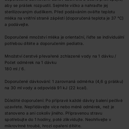
aby se prášek rozpustil. Sejměte víčko a nahraďte jej
sterilizovaným dudlíkem. Před podáváním ověřte teplotu
mléka na vnitřní straně zápěstí (doporučená teplota je 37 °C)
a podávejte.
Doporučené množství mléka je orientační, řiďte se individuální
potřebou dítěte a doporučením pediatra.
Množství čerstvě převařené zchlazené vody na 1 dávku /
Počet odměrek na 1 dávku
180 ml / 6.
Doporučené dávkování: 1 zarovnaná odměrka (4,6 g prášku)
na 30 ml vody a odpovídá 91 kJ (22 kcal).
Důležité doporučení: Po přípravě každé dávky balení pečlivě
uzavřete. Nepřidávejte více nebo méně odměrek, než je
stanoveno a ani cokoliv jiného. Připravenou stravu
spotřebujte do 1 hodiny, poté zlikvidujte. Neohřívejte v
mikrovlnné troubě, hrozí opaření dítěte.