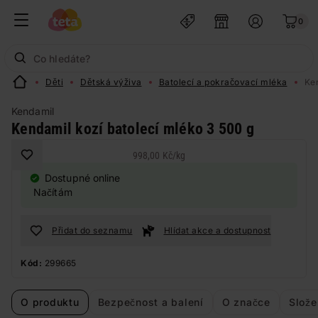
0
Děti
Dětská výživa
Batolecí a pokračovací mléka
Ken
Kendamil
Kendamil kozí batolecí mléko 3 500 g
998,00 Kč
/
kg
Dostupné online
Načítám
Přidat do seznamu
Hlídat akce a dostupnost
Kód:
299665
O produktu
Bezpečnost a balení
O značce
Slože