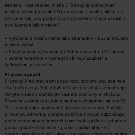
Kendamil Kozí batolecí mléko 3 (500 g) je pokračovací
mléčná výživa pro malé děti, vyrobená z kozího mléka. Je
navrženo tak, aby podporovalo vyváženou stravu batolat a
bylo šetrné k jejich trávení.
• Vyrobeno z kozího mléka jako alternativa k běžné kravské
mléčné výživě
• Přizpůsobeno výživovým potřebám batolat od 12 měsíců
• Jemná receptura vhodná pro citlivější zažívání a
každodenní pitný režim
Příprava a použití
Příprava: Před otevřením obalu vždy zkontrolujte, zda není
obal poškozený. Pokud byl poškozen, produkt nepoužívejte.
Umyjte si ruce a sterilizujte veškeré pomůcky a lahvičku.
Převařte kojeneckou vodu a nechte vychladnout na cca 70
°C. Nepoužívejte opakovaně převařovanou vodu. Použijte
přiloženou odměrku, přidejte do láhve s vodou odpovídající
počet zarovnaných odměrek (zarovnejte prášek v odměrce
pomocí ploché části nože - prášek nestlačujte) - viz
doporučené dávkování. Láhev uzavřete a dobře protřepejte,