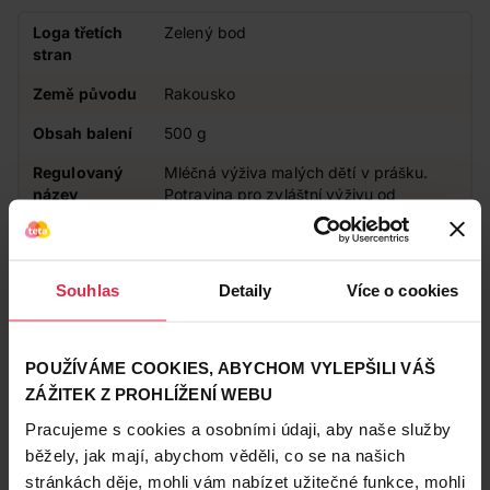
Loga třetích
Zelený bod
stran
Země původu
Rakousko
Obsah balení
500 g
Regulovaný
Mléčná výživa malých dětí v prášku.
název
Potravina pro zvláštní výživu od
ukončeného 12. do 36. měsíce.
Spodní
12
hranice věku
Souhlas
Detaily
Více o cookies
Značka
Kendamil
Obchodní
Kendamil
POUŽÍVÁME COOKIES, ABYCHOM VYLEPŠILI VÁŠ
značka
ZÁŽITEK Z PROHLÍŽENÍ WEBU
Pracujeme s cookies a osobními údaji, aby naše služby
Zákazníci také často nakupují
běžely, jak mají, abychom věděli, co se na našich
stránkách děje, mohli vám nabízet užitečné funkce, mohli